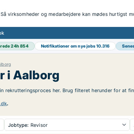
Så virksomheder og medarbejdere kan mødes hurtigst mul
ok
erede 24h
854
Notifikationer om nye jobs
10.316
Senes
lborg
r i Aalborg
din rekrutteringsproces her. Brug filteret herunder for at 
.dk
.
Jobtype:
Revisor