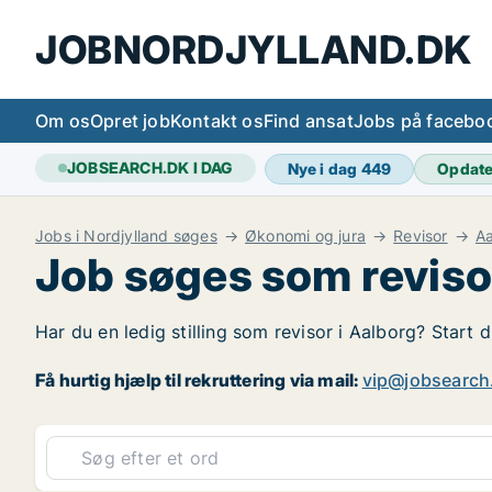
JOBNORDJYLLAND.DK
Om os
Opret job
Kontakt os
Find ansat
Jobs på facebo
JOBSEARCH.DK I DAG
Nye i dag
449
Opdat
Jobs i Nordjylland søges
Økonomi og jura
Revisor
Aa
Job søges som reviso
Har du en ledig stilling som revisor i Aalborg? Start 
Få hurtig hjælp til rekruttering via mail:
vip@jobsearch