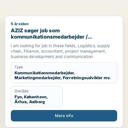
5 år siden
sor / økonom
AZIZ søger job som kommunikationsmedarbejder / ma
AZIZ søger job som
kommunikationsmedarbejder /
marketingmedarbejder /
i am looking for job in these fields, Logistics, supply
forretningsudvikler /
chain, Finance, accountant, project management,
regnskabsmedarbejder / revisor
business development and communication
Type
Kommunikationsmedarbejder,
Marketingmedarbejder, Forretningsudvikler mv.
Område
Fyn, København,
Århus, Aalborg
Mere info