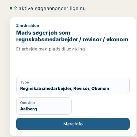
2 aktive søgeannoncer lige nu
2 mdr siden
Mads søger job som regnskabsmedarbejder / revi
Mads søger job som
regnskabsmedarbejder / revisor / økonom
Et arbejde med plads til udvikling
Type
Regnskabsmedarbejder, Revisor, Økonom
Område
Aalborg
Mere info