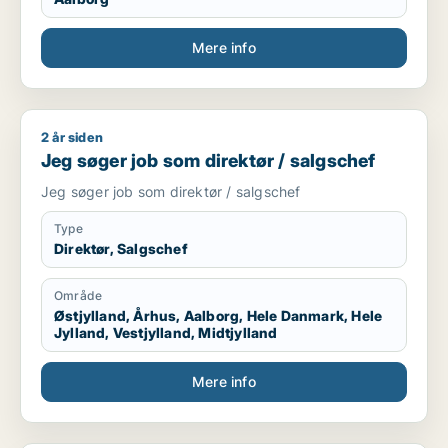
Mere info
2 år siden
Jeg søger job som direktør / salgschef
Jeg søger job som direktør / salgschef
Jeg søger job som direktør / salgschef
Type
Direktør, Salgschef
Område
Østjylland, Århus, Aalborg, Hele Danmark, Hele
Jylland, Vestjylland, Midtjylland
Mere info