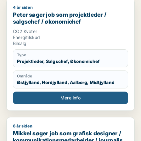
4 år siden
Peter søger job som projektleder / salgschef / økonomichef
Peter søger job som projektleder /
salgschef / økonomichef
CO2 Kvoter
Energitilskud
Bilsalg
Type
Projektleder, Salgschef, Økonomichef
Område
Østjylland, Nordjylland, Aalborg, Midtjylland
Mere info
6 år siden
Mikkel søger job som grafisk designer / kommunikationsmeda
Mikkel søger job som grafisk designer /
kommunikationsmedarbejder / journalist