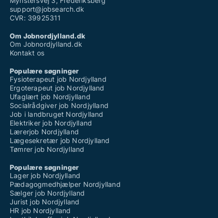
Mynstersvej 3, Frederiksberg
support@jobsearch.dk
CVR: 39925311
Om Jobnordjylland.dk
Om Jobnordjylland.dk
Kontakt os
Populære søgninger
Fysioterapeut job Nordjylland
Ergoterapeut job Nordjylland
Ufaglært job Nordjylland
Socialrådgiver job Nordjylland
Job i landbruget Nordjylland
Elektriker job Nordjylland
Lærerjob Nordjylland
Lægesekretær job Nordjylland
Tømrer job Nordjylland
Populære søgninger
Lager job Nordjylland
Pædagogmedhjælper Nordjylland
Sælger job Nordjylland
Jurist job Nordjylland
HR job Nordjylland