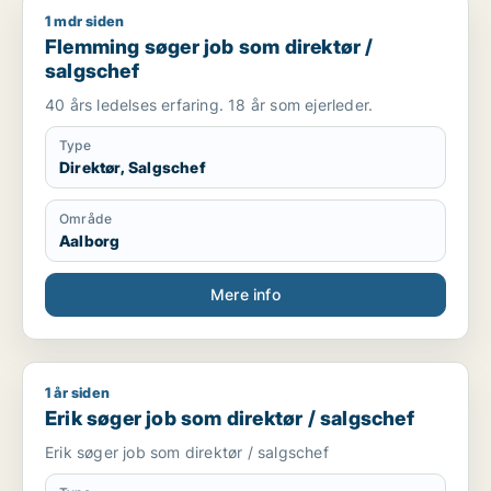
1 mdr siden
Flemming søger job som direktør / salgschef
Flemming søger job som direktør /
salgschef
40 års ledelses erfaring. 18 år som ejerleder.
Type
Direktør, Salgschef
Område
Aalborg
Mere info
1 år siden
Erik søger job som direktør / salgschef
Erik søger job som direktør / salgschef
Erik søger job som direktør / salgschef