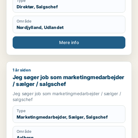
Type
Direktør, Salgschef
Område
Nordjylland, Udlandet
Mere info
1 år siden
Jeg søger job som marketingmedarbejder / sælger / salgsch
Jeg søger job som marketingmedarbejder
/ sælger / salgschef
Jeg søger job som marketingmedarbejder / sælger /
salgschef
Type
Marketingmedarbejder, Sælger, Salgschef
Område
Aalborg