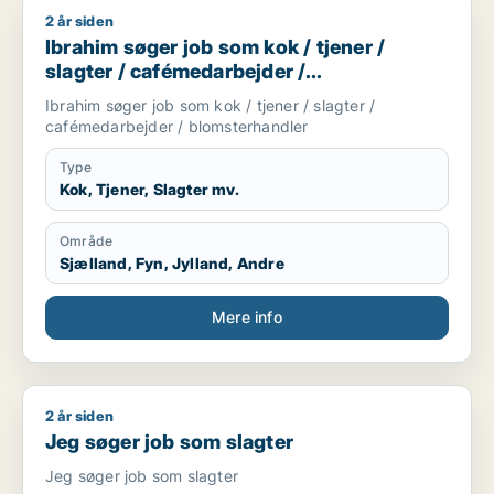
2 år siden
Ibrahim søger job som kok / tjener / slagter / cafémedarbejd
Ibrahim søger job som kok / tjener /
slagter / cafémedarbejder /
blomsterhandler
Ibrahim søger job som kok / tjener / slagter /
cafémedarbejder / blomsterhandler
Type
Kok, Tjener, Slagter mv.
Område
Sjælland, Fyn, Jylland, Andre
Mere info
2 år siden
Jeg søger job som slagter
Jeg søger job som slagter
Jeg søger job som slagter