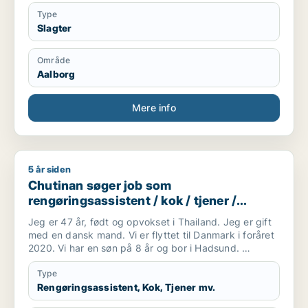
Type
Slagter
Område
Aalborg
Mere info
5 år siden
Chutinan søger job som rengøringsassistent / kok / tjener /
Chutinan søger job som
rengøringsassistent / kok / tjener /
køkkenmedarbejder / slagter
Jeg er 47 år, født og opvokset i Thailand. Jeg er gift
med en dansk mand. Vi er flyttet til Danmark i foråret
2020. Vi har en søn på 8 år og bor i Hadsund.
Jeg forstår og taler en del dansk og jeg går for tiden
på sprogskole. Taler desuden engelsk.
Type
Jeg er handelsuddannet og har tidligere arbejdet med
Rengøringsassistent, Kok, Tjener mv.
bogholderi og kundekontakt i forskellige