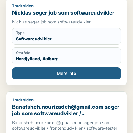
1 mdr siden
Nicklas søger job som softwareudvikler
Nicklas søger job som softwareudvikler
Nicklas søger job som softwareudvikler
Type
Softwareudvikler
Område
Nordjylland, Aalborg
Mere info
1 mdr siden
Banafsheh.nourizadeh@gmail.com søger job som softwareudvi
Banafsheh.nourizadeh@gmail.com søger
job som softwareudvikler /
frontendudvikler / software-tester
Banafsheh.nourizadeh@gmail.com søger job som
softwareudvikler / frontendudvikler / software-tester