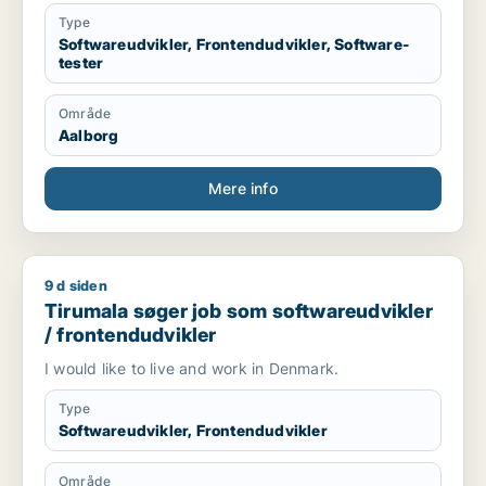
Type
Softwareudvikler, Frontendudvikler, Software-
tester
Område
Aalborg
Mere info
9 d siden
Tirumala søger job som softwareudvikler / frontendudvikler
Tirumala søger job som softwareudvikler
/ frontendudvikler
I would like to live and work in Denmark.
Type
Softwareudvikler, Frontendudvikler
Område