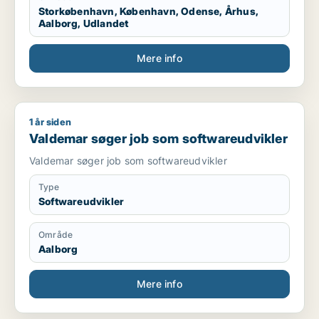
Storkøbenhavn, København, Odense, Århus,
Aalborg, Udlandet
Mere info
1 år siden
Valdemar søger job som softwareudvikler
Valdemar søger job som softwareudvikler
Valdemar søger job som softwareudvikler
Type
Softwareudvikler
Område
Aalborg
Mere info