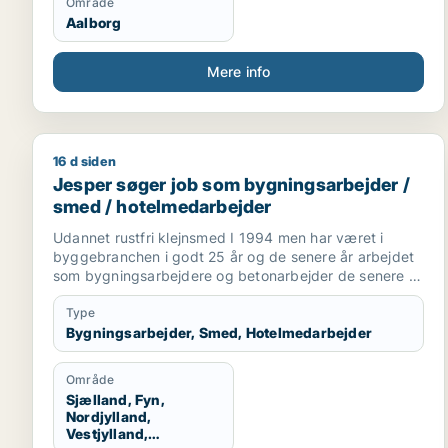
Område
Aalborg
Mere info
16 d siden
Jesper søger job som bygningsarbejder / smed / 
Jesper søger job som bygningsarbejder /
smed / hotelmedarbejder
Udannet rustfri klejnsmed I 1994 men har været i
byggebranchen i godt 25 år og de senere år arbejdet
som bygningsarbejdere og betonarbejder de senere år
som kranfører som jeg er pt.
Type
Bygningsarbejder, Smed, Hotelmedarbejder
Område
Sjælland, Fyn,
Nordjylland,
Vestjylland,