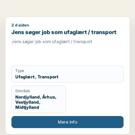
2 d siden
Jens søger job som ufaglært / transport
Jens søger job som ufaglært / transport
Jens søger job som ufaglært / transport
Type
Ufaglært , Transport
Område
Nordjylland, Århus,
Vestjylland,
Midtjylland
Mere info