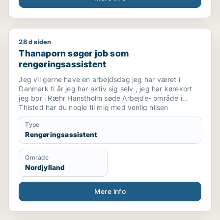
28 d siden
eceptionist / kontorassistent / hr-medarbejder
Thanaporn søger job som rengøringsassistent
Thanaporn søger job som
rengøringsassistent
Jeg vil gerne have en arbejdsdag jeg har været i
Danmark ti år jeg har aktiv sig selv , jeg har kørekort
jeg bor i Ræhr Hanstholm søde Arbejde- område i
Thisted har du nogle til mig med venlig hilsen
Thanaporn
Type
Rengøringsassistent
Område
Nordjylland
Mere info