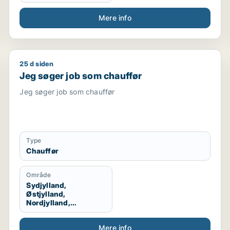
Mere info
25 d siden
bejder / driftsleder / ungarbejder / ufaglært
Jeg søger job som chauffør
Jeg søger job som chauffør
Jeg søger job som chauffør
Type
Chauffør
Område
Sydjylland,
Østjylland,
Nordjylland,
Vestjylland,
Midtjylland
Mere info