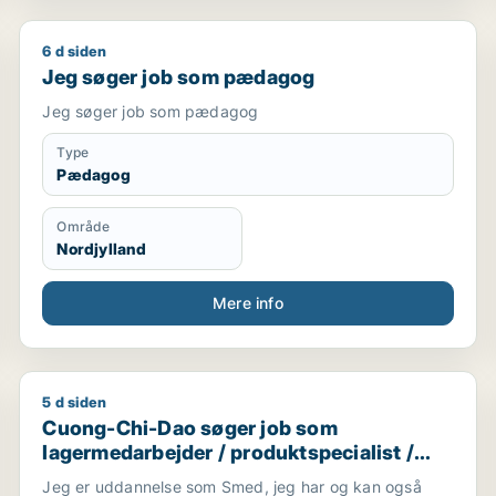
6 d siden
Jeg søger job som pædagog
Jeg søger job som pædagog
Jeg søger job som pædagog
Type
Pædagog
Område
Nordjylland
Mere info
5 d siden
Cuong-Chi-Dao søger job som lagermedarbejder / pr
Cuong-Chi-Dao søger job som
lagermedarbejder / produktspecialist /
sikkerhedsmedarbejder / smed /
Jeg er uddannelse som Smed, jeg har og kan også