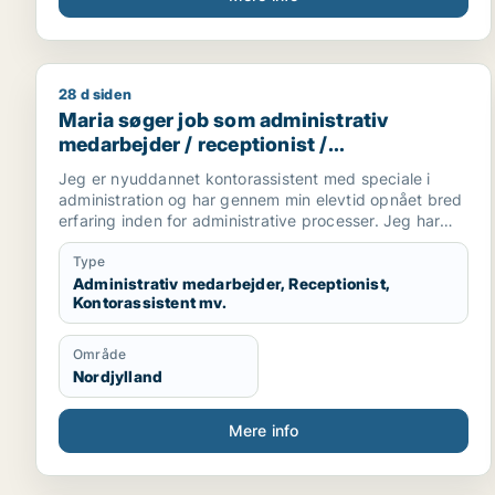
28 d siden
Maria søger job som administrativ medarbejder / r
Maria søger job som administrativ
medarbejder / receptionist /
kontorassistent / hr-medarbejder
Jeg er nyuddannet kontorassistent med speciale i
administration og har gennem min elevtid opnået bred
erfaring inden for administrative processer. Jeg har
arbejdet med blandt andet fakturering, vareoprettelse,
stamdata, ERP-systemet Navision, ordrebehandling og
Type
kundeservice.
Administrativ medarbejder, Receptionist,
Kontorassistent mv.
Jeg trives bedst med strukturerede opgaver, klare
processer og kvalitetssikring. Jeg arbejder grundigt
Område
og systematisk og søger en administrativ stilling, hvor
Nordjylland
jeg kan bruge mine kompetencer inden for
koordinering, systemarbejde og daglige administrative
opgaver.
Mere info