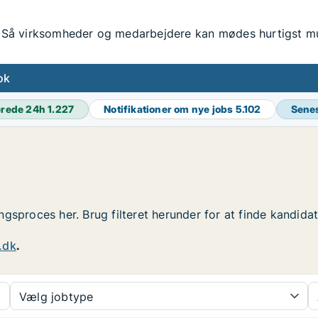
Så virksomheder og medarbejdere kan mødes hurtigst mul
ok
erede 24h
1.227
Notifikationer om nye jobs
5.102
Sene
ringsproces her. Brug filteret herunder for at finde kandida
.dk
.
Vælg jobtype