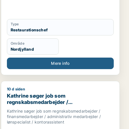
Type
Restaurationschef
Område
Nordjylland
Mere info
10 d siden
Kathrine søger job som regnskabsmedarbejder / finansm
Kathrine søger job som
regnskabsmedarbejder /
finansmedarbejder / administrativ
Kathrine søger job som regnskabsmedarbejder /
medarbejder / lønspecialist /
finansmedarbejder / administrativ medarbejder /
kontorassistent
lønspecialist / kontorassistent