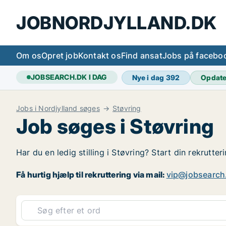
JOBNORDJYLLAND.DK
Om os
Opret job
Kontakt os
Find ansat
Jobs på facebo
JOBSEARCH.DK I DAG
Nye i dag
392
Opdat
Jobs i Nordjylland søges
Støvring
Job søges i Støvring
Har du en ledig stilling i Støvring? Start din rekrutte
Få hurtig hjælp til rekruttering via mail:
vip@jobsearch