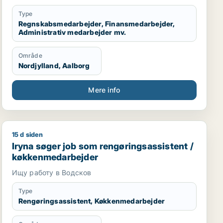
Type
Regnskabsmedarbejder, Finansmedarbejder,
Administrativ medarbejder mv.
Område
Nordjylland, Aalborg
Mere info
15 d siden
Iryna søger job som rengøringsassistent / køkkenmed
Iryna søger job som rengøringsassistent /
køkkenmedarbejder
Ищу работу в Водсков
Type
Rengøringsassistent, Køkkenmedarbejder