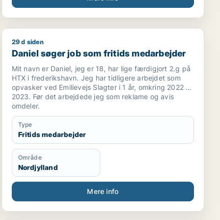
29 d siden
Daniel søger job som fritids medarbejder
Daniel søger job som fritids medarbejder
Mit navn er Daniel, jeg er 18, har lige færdigjort 2.g på
HTX i frederikshavn. Jeg har tidligere arbejdet som
opvasker ved Emilievejs Slagter i 1 år, omkring 2022 til
2023. Før det arbejdede jeg som reklame og avis
omdeler.
Type
Fritids medarbejder
Område
Nordjylland
Mere info