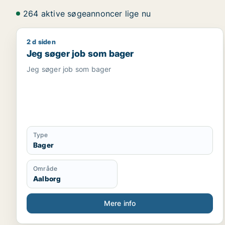
264 aktive søgeannoncer lige nu
2 d siden
Jeg søger job som bager
Jeg søger job som bager
Jeg søger job som bager
Type
Bager
Område
Aalborg
Mere info