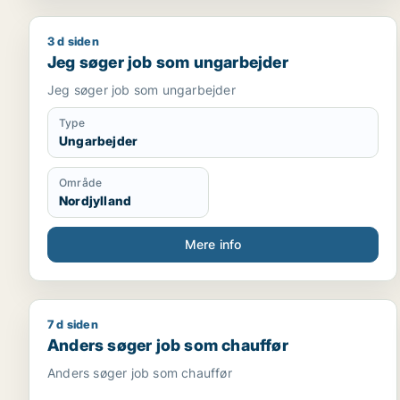
3 d siden
Jeg søger job som ungarbejder
Jeg søger job som ungarbejder
Jeg søger job som ungarbejder
Type
Ungarbejder
Område
Nordjylland
Mere info
7 d siden
Anders søger job som chauffør
Anders søger job som chauffør
Anders søger job som chauffør