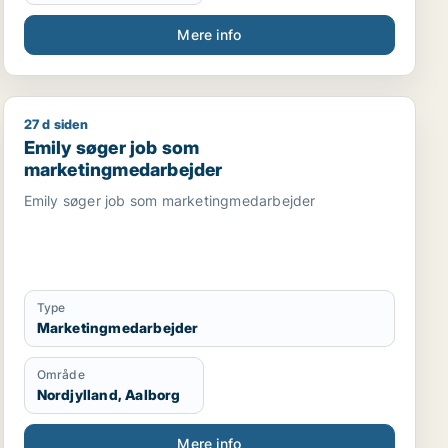
Mere info
27 d siden
Emily søger job som marketingmedarbejder
Emily søger job som
marketingmedarbejder
Emily søger job som marketingmedarbejder
Type
Marketingmedarbejder
Område
Nordjylland, Aalborg
Mere info