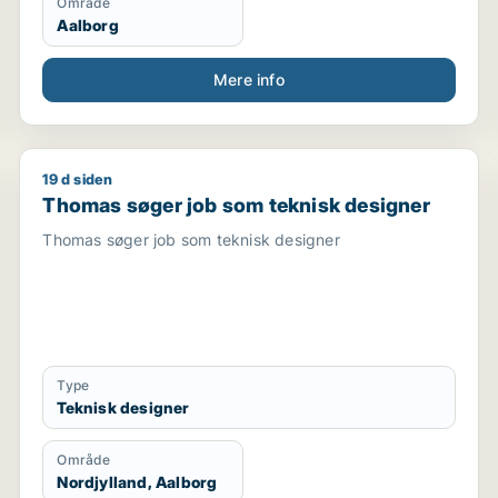
Område
Aalborg
Mere info
19 d siden
hotelmedarbejder
Thomas søger job som teknisk designer
Thomas søger job som teknisk designer
Thomas søger job som teknisk designer
Type
Teknisk designer
Område
Nordjylland, Aalborg