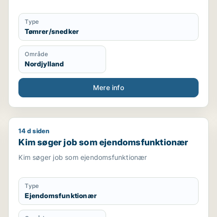
Type
Tømrer/snedker
Område
Nordjylland
Mere info
14 d siden
Kim søger job som ejendomsfunktionær
Kim søger job som ejendomsfunktionær
Kim søger job som ejendomsfunktionær
Type
Ejendomsfunktionær