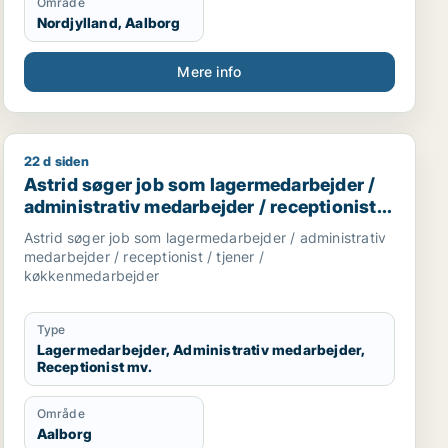
Område
Nordjylland, Aalborg
Mere info
22 d siden
Astrid søger job som lagermedarbejder / administrativ
Astrid søger job som lagermedarbejder /
administrativ medarbejder / receptionist /
tjener / køkkenmedarbejder
Astrid søger job som lagermedarbejder / administrativ
medarbejder / receptionist / tjener /
køkkenmedarbejder
Type
Lagermedarbejder, Administrativ medarbejder,
Receptionist mv.
Område
Aalborg