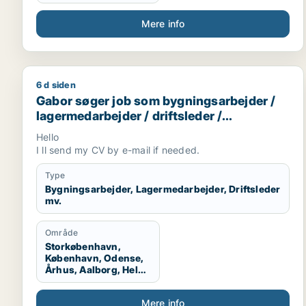
Midtjylland
Mere info
6 d siden
Gabor søger job som bygningsarbejder / lagermedar
Gabor søger job som bygningsarbejder /
lagermedarbejder / driftsleder /
ungarbejder / ufaglært
Hello
I ll send my CV by e-mail if needed.
Type
Bygningsarbejder, Lagermedarbejder, Driftsleder
mv.
Område
Storkøbenhavn,
København, Odense,
Århus, Aalborg, Hele
Danmark
Mere info