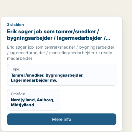
3 d siden
Erik søger job som tømrer/snedker / bygningsarbejder
Erik søger job som tømrer/snedker /
bygningsarbejder / lagermedarbejder /
marketingmedarbejder / kreativ
Erik søger job som tømrer/snedker / bygningsarbejder
medarbejder
/ lagermedarbejder / marketingmedarbejder / kreativ
medarbejder
Type
Tømrer/snedker, Bygningsarbejder,
Lagermedarbejder mv.
Område
Nordjylland, Aalborg,
Midtjylland
Mere info