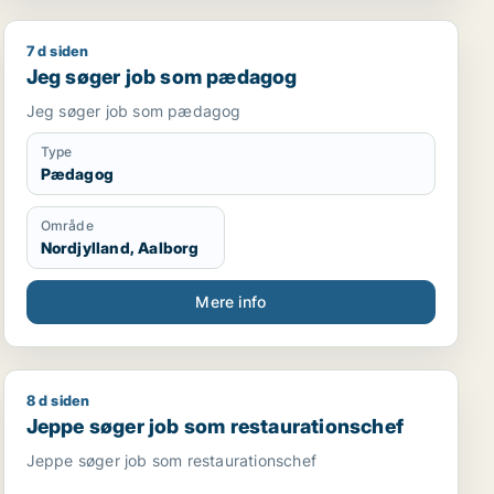
7 d siden
Jeg søger job som pædagog
Jeg søger job som pædagog
Jeg søger job som pædagog
Type
Pædagog
Område
Nordjylland, Aalborg
Mere info
8 d siden
oduktspecialist / sikkerhedsmedarbejder / smed / logist
Jeppe søger job som restaurationschef
Jeppe søger job som restaurationschef
Jeppe søger job som restaurationschef