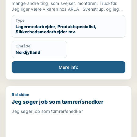
logistikmedarbejder
mange andre ting, som svejser, montøren, Truckfør.
Jeg liger være vikaren hos ARLA i Svenstrup, og jeg
kan beviser at jeg er gode medarbejder......
Type
Lagermedarbejder, Produktspecialist,
Sikkerhedsmedarbejder mv.
Område
Nordjylland
Mere info
9 d siden
edarbejder / hotelmedarbejder
Jeg søger job som tømrer/snedker
Jeg søger job som tømrer/snedker
Jeg søger job som tømrer/snedker