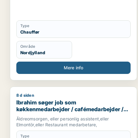
Type
Chauffør
Område
Nordjylland
Mere info
8 d siden
Ibrahim søger job som køkkenmedarbejder / cafém
Ibrahim søger job som
køkkenmedarbejder / cafémedarbejder /
hotelmedarbejder
Äldreomsorgen, eller personlig assistent,eller
Elmontör,eller Restaurant medarbetare,
Type