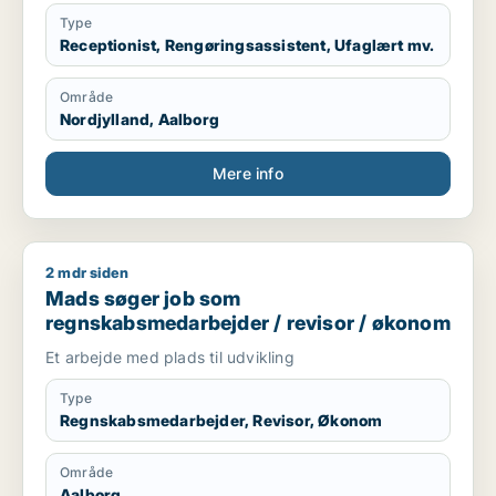
Type
Receptionist, Rengøringsassistent, Ufaglært mv.
Område
Nordjylland, Aalborg
Mere info
2 mdr siden
Mads søger job som regnskabsmedarbejder / revisor / øko
Mads søger job som
regnskabsmedarbejder / revisor / økonom
Et arbejde med plads til udvikling
Type
Regnskabsmedarbejder, Revisor, Økonom
Område
Aalborg