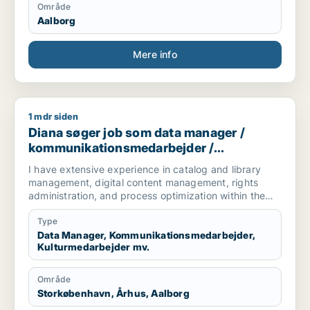
Område
Aalborg
Mere info
1 mdr siden
Diana søger job som data manager / kommunikationsmedarbej
Diana søger job som data manager /
kommunikationsmedarbejder /
kulturmedarbejder / kreativ medarbejder /
I have extensive experience in catalog and library
produktspecialist
management, digital content management, rights
administration, and process optimization within the
music and media industries. I have worked managing
digital service provider (DSP) content, ensuring
Type
compliance with guidelines, data structures, media
Data Manager, Kommunikationsmedarbejder,
Kulturmedarbejder mv.
standards, and overseeing large-scale operational
processes. Adept at IP information management,
including contract review, copyright registration
Område
analysis, and enforcement strategies.
Storkøbenhavn, Århus, Aalborg
TR/ Jeg har omfattende erfaring med katalog- og