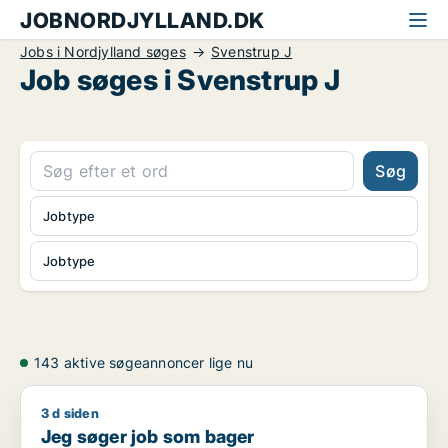
JOBNORDJYLLAND.DK
Jobs i Nordjylland søges
Svenstrup J
Job søges i Svenstrup J
Søg
Jobtype
Jobtype
143 aktive søgeannoncer lige nu
3 d siden
Jeg søger job som bager
Jeg søger job som bager