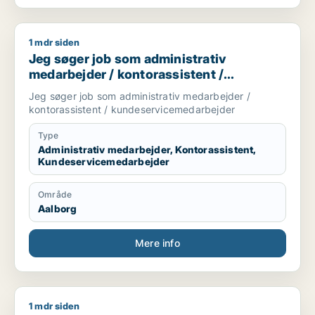
1 mdr siden
Jeg søger job som administrativ medarbejder / kontorassis
Jeg søger job som administrativ
medarbejder / kontorassistent /
kundeservicemedarbejder
Jeg søger job som administrativ medarbejder /
kontorassistent / kundeservicemedarbejder
Type
Administrativ medarbejder, Kontorassistent,
Kundeservicemedarbejder
Område
Aalborg
Mere info
1 mdr siden
Claudio søger job som lagermedarbejder / ufaglært / produk