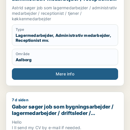
tjener / køkkenmedarbejder
Astrid søger job som lagermedarbejder / administrativ
medarbejder / receptionist / tjener /
køkkenmedarbejder
Type
Lagermedarbejder, Administrativ medarbejder,
Receptionist mv.
Område
Aalborg
Mere info
7 d siden
Gabor søger job som bygningsarbejder / lagermedarbejder / d
Gabor søger job som bygningsarbejder /
lagermedarbejder / driftsleder /
ungarbejder / ufaglært
Hello
I ll send my CV by e-mail if needed.