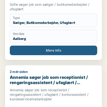
Sofie søger job som sælger / butiksmedarbejder /
ufaglært
Type
Sælger, Butiksmedarbejder, Ufaglært
Område
Aalborg
Mere info
2 mdr siden
Annemia søger job som receptionist / rengøringsassistent / 
Annemia søger job som receptionist /
rengøringsassistent / ufaglært /
kontorassistent /
Annemia søger job som receptionist /
kundeservicemedarbejder
rengøringsassistent / ufaglært / kontorassistent /
kundeservicemedarbejder