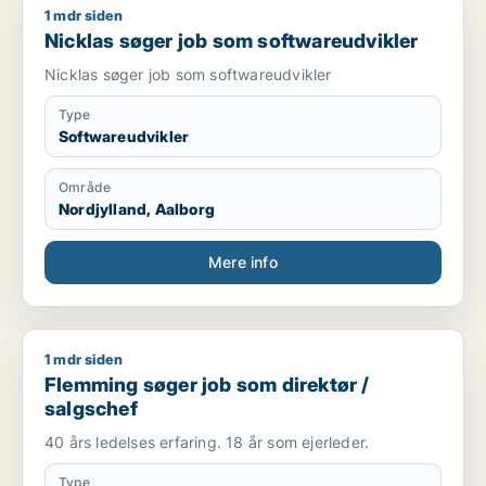
1 mdr siden
Nicklas søger job som softwareudvikler
Nicklas søger job som softwareudvikler
Nicklas søger job som softwareudvikler
Type
Softwareudvikler
Område
Nordjylland, Aalborg
Mere info
1 mdr siden
Flemming søger job som direktør / salgschef
Flemming søger job som direktør /
salgschef
40 års ledelses erfaring. 18 år som ejerleder.
Type