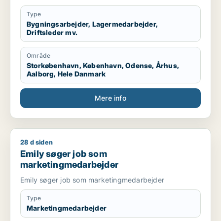
Type
Bygningsarbejder, Lagermedarbejder,
Driftsleder mv.
Område
Storkøbenhavn, København, Odense, Århus,
Aalborg, Hele Danmark
Mere info
28 d siden
Emily søger job som marketingmedarbejder
Emily søger job som
marketingmedarbejder
Emily søger job som marketingmedarbejder
Type
Marketingmedarbejder