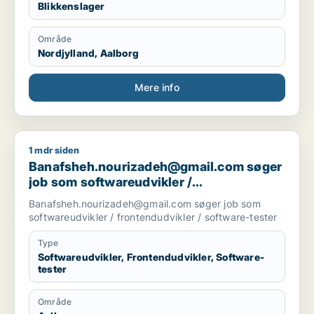
Blikkenslager
Område
Nordjylland, Aalborg
Mere info
1 mdr siden
Banafsheh.nourizadeh@gmail.com søger job som softwareudvi
Banafsheh.nourizadeh@gmail.com søger
job som softwareudvikler /
frontendudvikler / software-tester
Banafsheh.nourizadeh@gmail.com søger job som
softwareudvikler / frontendudvikler / software-tester
Type
Softwareudvikler, Frontendudvikler, Software-
tester
Område