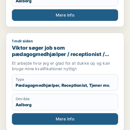
Aalborg
Mere info
1 mdr siden
Viktor søger job som pædagogmedhjælper / receptionist / t
Viktor søger job som
pædagogmedhjælper / receptionist /
tjener / køkkenmedarbejder /
Et arbejde hvor jeg er glad for at dukke op og kan
cafémedarbejder
bruge mine kvalifikationer nyttigt
Type
Pædagogmedhjælper, Receptionist, Tjener mv.
Område
Aalborg
Mere info