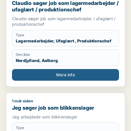
Claudio søger job som lagermedarbejder /
ufaglært / produktionschef
Claudio søger job som lagermedarbejder / ufaglært /
produktionschef
Type
Lagermedarbejder, Ufaglært , Produktionschef
Område
Nordjylland, Aalborg
Mere info
1 mdr siden
Jeg søger job som blikkenslager
Jeg søger job som blikkenslager
Jeg arbejdede som blikkenslager
Type