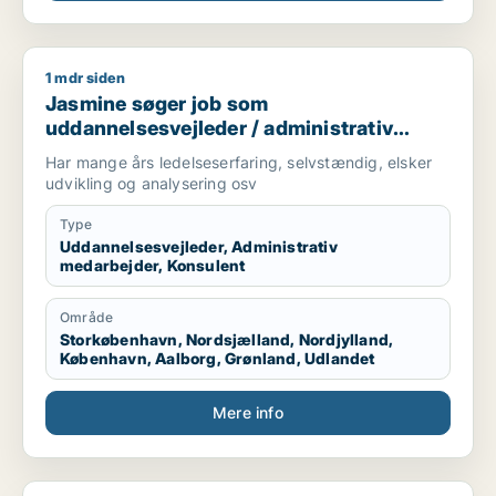
1 mdr siden
Jasmine søger job som uddannelsesvejleder / administrativ 
Jasmine søger job som
uddannelsesvejleder / administrativ
medarbejder / konsulent
Har mange års ledelseserfaring, selvstændig, elsker
udvikling og analysering osv
Type
Uddannelsesvejleder, Administrativ
medarbejder, Konsulent
Område
Storkøbenhavn, Nordsjælland, Nordjylland,
København, Aalborg, Grønland, Udlandet
Mere info