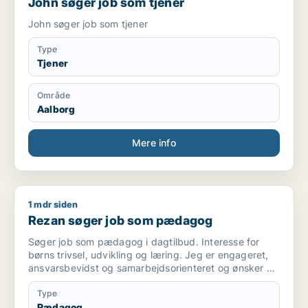
John søger job som tjener
John søger job som tjener
Type
Tjener
Område
Aalborg
Mere info
1 mdr siden
Rezan søger job som pædagog
Rezan søger job som pædagog
Søger job som pædagog i dagtilbud. Interesse for
børns trivsel, udvikling og læring. Jeg er engageret,
ansvarsbevidst og samarbejdsorienteret og ønsker at
bidrage til et trygt og udviklende miljø for børnene.
Type
Pædagog