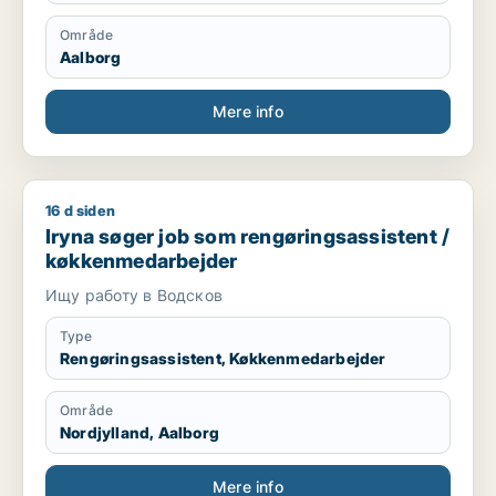
Område
Aalborg
Mere info
16 d siden
Iryna søger job som rengøringsassistent / køkkenmedarbejd
Iryna søger job som rengøringsassistent /
køkkenmedarbejder
Ищу работу в Водсков
Type
Rengøringsassistent, Køkkenmedarbejder
Område
Nordjylland, Aalborg
Mere info