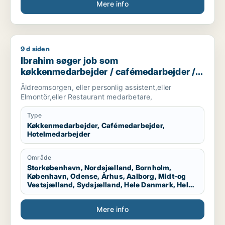
Mere info
9 d siden
Ibrahim søger job som køkkenmedarbejder / cafémedarbejde
Ibrahim søger job som
køkkenmedarbejder / cafémedarbejder /
hotelmedarbejder
Äldreomsorgen, eller personlig assistent,eller
Elmontör,eller Restaurant medarbetare,
Type
Køkkenmedarbejder, Cafémedarbejder,
Hotelmedarbejder
Område
Storkøbenhavn, Nordsjælland, Bornholm,
København, Odense, Århus, Aalborg, Midt-og
Vestsjælland, Sydsjælland, Hele Danmark, Hele
Sjælland, Hele Jylland, Vestjylland
Mere info