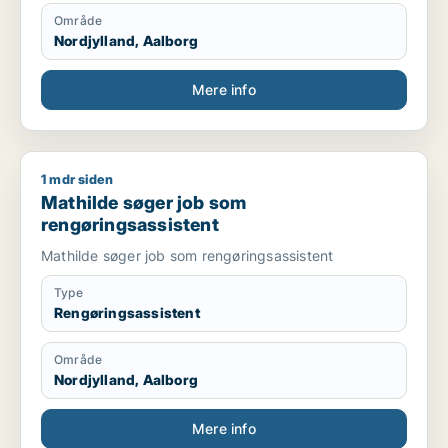
Område
Nordjylland, Aalborg
Mere info
1 mdr siden
Mathilde søger job som rengøringsassistent
Mathilde søger job som
rengøringsassistent
Mathilde søger job som rengøringsassistent
Type
Rengøringsassistent
Område
Nordjylland, Aalborg
Mere info