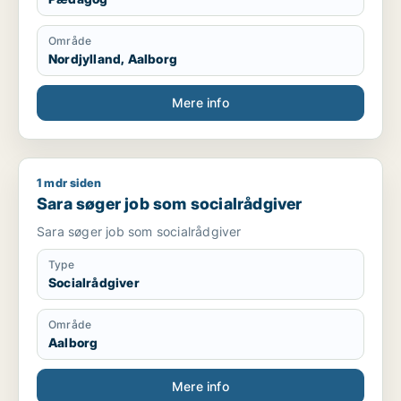
Område
Nordjylland, Aalborg
Mere info
1 mdr siden
Sara søger job som socialrådgiver
Sara søger job som socialrådgiver
Sara søger job som socialrådgiver
Type
Socialrådgiver
Område
Aalborg
Mere info