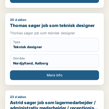
20 d siden
Thomas søger job som teknisk designer
Thomas søger job som teknisk designer
Thomas søger job som teknisk designer
Type
Teknisk designer
Område
Nordjylland, Aalborg
Mere info
23 d siden
Astrid søger job som lagermedarbejder / administrativ medar
Astrid søger job som lagermedarbejder /
administrativ medarbejder / receptionist /