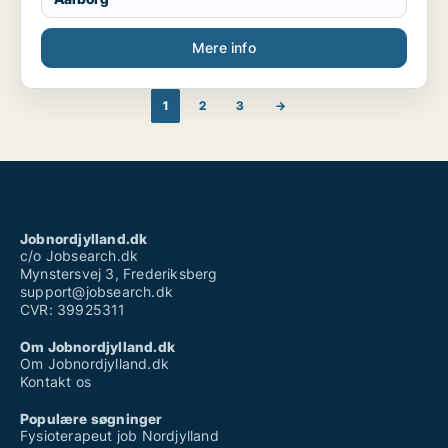
Mere info
1
2
3
→
Jobnordjylland.dk
c/o Jobsearch.dk
Mynstersvej 3, Frederiksberg
support@jobsearch.dk
CVR: 39925311
Om Jobnordjylland.dk
Om Jobnordjylland.dk
Kontakt os
Populære søgninger
Fysioterapeut job Nordjylland