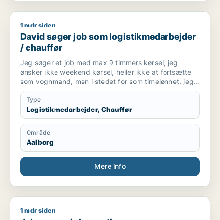
1 mdr siden
David søger job som logistikmedarbejder / chauffør
David søger job som logistikmedarbejder
/ chauffør
Jeg søger et job med max 9 timmers kørsel, jeg
ønsker ikke weekend kørsel, heller ikke at fortsætte
som vognmand, men i stedet for som timelønnet, jeg
ønsker heller ikke natkørsel eller møde for tidligt.
Type
Logistikmedarbejder, Chauffør
Område
Aalborg
Mere info
1 mdr siden
John søger job som tjener