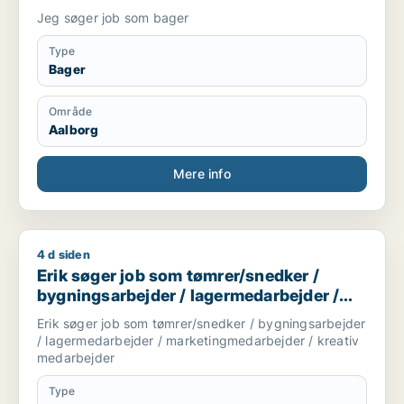
Jeg søger job som bager
Type
Bager
Område
Aalborg
Mere info
4 d siden
Erik søger job som tømrer/snedker / bygningsarbejder / la
Erik søger job som tømrer/snedker /
bygningsarbejder / lagermedarbejder /
marketingmedarbejder / kreativ
Erik søger job som tømrer/snedker / bygningsarbejder
medarbejder
/ lagermedarbejder / marketingmedarbejder / kreativ
medarbejder
Type