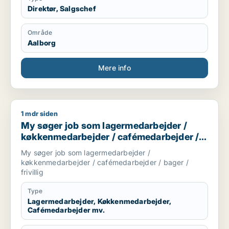
Direktør, Salgschef
Område
Aalborg
Mere info
1 mdr siden
My søger job som lagermedarbejder / køkkenmedarbejder / ca
My søger job som lagermedarbejder /
køkkenmedarbejder / cafémedarbejder /
bager / frivillig
My søger job som lagermedarbejder /
køkkenmedarbejder / cafémedarbejder / bager /
frivillig
Type
Lagermedarbejder, Køkkenmedarbejder,
Cafémedarbejder mv.