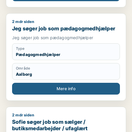
2 mdr siden
Jeg søger job som pædagogmedhjælper
Jeg søger job som pædagogmedhjælper
Jeg søger job som pædagogmedhjælper
Type
Pædagogmedhjælper
Område
Aalborg
Mere info
2 mdr siden
Sofie søger job som sælger / butiksmedarbejder / ufaglært
Sofie søger job som sælger /
butiksmedarbejder / ufaglært