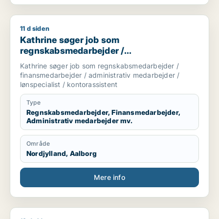
11 d siden
Kathrine søger job som regnskabsmedarbejder / finansmedarbe
Kathrine søger job som
regnskabsmedarbejder /
finansmedarbejder / administrativ
Kathrine søger job som regnskabsmedarbejder /
medarbejder / lønspecialist /
finansmedarbejder / administrativ medarbejder /
kontorassistent
lønspecialist / kontorassistent
Type
Regnskabsmedarbejder, Finansmedarbejder,
Administrativ medarbejder mv.
Område
Nordjylland, Aalborg
Mere info