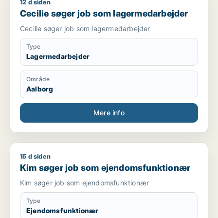
12 d siden
Cecilie søger job som lagermedarbejder
Cecilie søger job som lagermedarbejder
Cecilie søger job som lagermedarbejder
Type
Lagermedarbejder
Område
Aalborg
Mere info
15 d siden
Kim søger job som ejendomsfunktionær
Kim søger job som ejendomsfunktionær
Kim søger job som ejendomsfunktionær
Type
Ejendomsfunktionær