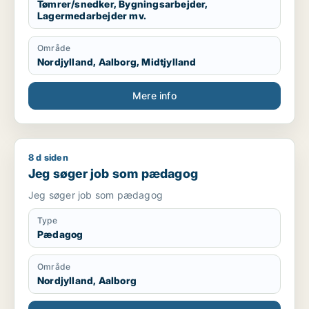
Tømrer/snedker, Bygningsarbejder,
Lagermedarbejder mv.
Område
Nordjylland, Aalborg, Midtjylland
Mere info
8 d siden
Jeg søger job som pædagog
Jeg søger job som pædagog
Jeg søger job som pædagog
Type
Pædagog
Område
Nordjylland, Aalborg