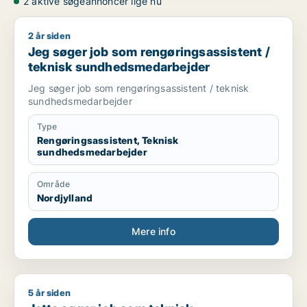
2 aktive søgeannoncer lige nu
2 år siden
Jeg søger job som rengøringsassistent / teknisk sundheds
Jeg søger job som rengøringsassistent /
teknisk sundhedsmedarbejder
Jeg søger job som rengøringsassistent / teknisk
sundhedsmedarbejder
Type
Rengøringsassistent, Teknisk
sundhedsmedarbejder
Område
Nordjylland
Mere info
5 år siden
Jette søger job som teknisk sundhedsmedarbejder