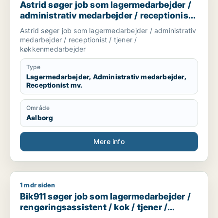
Astrid søger job som lagermedarbejder /
administrativ medarbejder / receptionist /
tjener / køkkenmedarbejder
Astrid søger job som lagermedarbejder / administrativ
medarbejder / receptionist / tjener /
køkkenmedarbejder
Type
Lagermedarbejder, Administrativ medarbejder,
Receptionist mv.
Område
Aalborg
Mere info
1 mdr siden
Bik911 søger job som lagermedarbejder / rengøringsassisten
Bik911 søger job som lagermedarbejder /
rengøringsassistent / kok / tjener /
køkkenmedarbejder