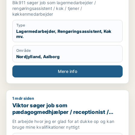
Bik911 søger job som lagermedarbejder /
rengøringsassistent / kok / tjener /
køkkenmedarbejder
Type
Lagermedarbejder, Rengøringsassistent, Kok
mv.
Område
Nordjylland, Aalborg
Mere info
1 mdr siden
Viktor søger job som pædagogmedhjælper / receptionist / t
Viktor søger job som
pædagogmedhjælper / receptionist /
tjener / køkkenmedarbejder /
Et arbejde hvor jeg er glad for at dukke op og kan
cafémedarbejder
bruge mine kvalifikationer nyttigt