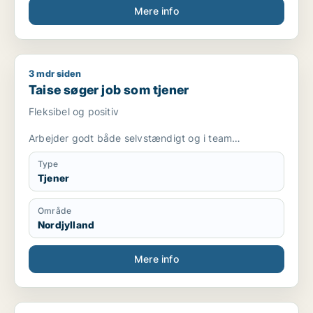
Mere info
3 mdr siden
Taise søger job som tjener
Taise søger job som tjener
Fleksibel og positiv
Arbejder godt både selvstændigt og i team
Erfaring med rengøring, madlavning og kundeservice
Type
Tjener
Hurtig til at lære og tilpasse mig nye opgaver
Område
Har sans for orden og detaljer
Nordjylland
Mere info