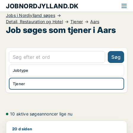
JOBNORDJYLLAND.DK
Jobs i Nordjylland søges
Detail, Restauration og Hotel
Tjener
Aars
Job søges som tjener i Aars
Søg
Jobtype
Tjener
10 aktive søgeannoncer lige nu
20 d siden
Astrid søger job som lagermedarbejder / administrativ medar