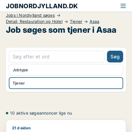
JOBNORDJYLLAND.DK
Jobs i Nordjylland søges
Detail, Restauration og Hotel
Tjener
Asaa
Job søges som tjener i Asaa
Søg
Jobtype
Tjener
10 aktive søgeannoncer lige nu
21 d siden
Astrid søger job som lagermedarbejder / administrativ medar