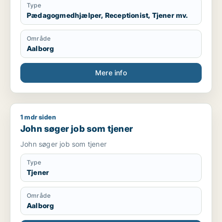
Type
Pædagogmedhjælper, Receptionist, Tjener mv.
Område
Aalborg
Mere info
1 mdr siden
John søger job som tjener
John søger job som tjener
John søger job som tjener
Type
Tjener
Område
Aalborg