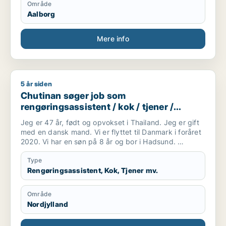
Område
Aalborg
Mere info
5 år siden
Chutinan søger job som rengøringsassistent / kok / tjener /
Chutinan søger job som
rengøringsassistent / kok / tjener /
køkkenmedarbejder / slagter
Jeg er 47 år, født og opvokset i Thailand. Jeg er gift
med en dansk mand. Vi er flyttet til Danmark i foråret
2020. Vi har en søn på 8 år og bor i Hadsund.
Jeg forstår og taler en del dansk og jeg går for tiden
på sprogskole. Taler desuden engelsk.
Type
Jeg er handelsuddannet og har tidligere arbejdet med
Rengøringsassistent, Kok, Tjener mv.
bogholderi og kundekontakt i forskellige
virksomheder. Før og under min studietid har jeg
Område
desuden arbejdet på fabrik
Nordjylland
Jeg har for øjeblikket arbejde på fødevarefabrik nær
Hadsund hvor jeg arbejder i produktionen med