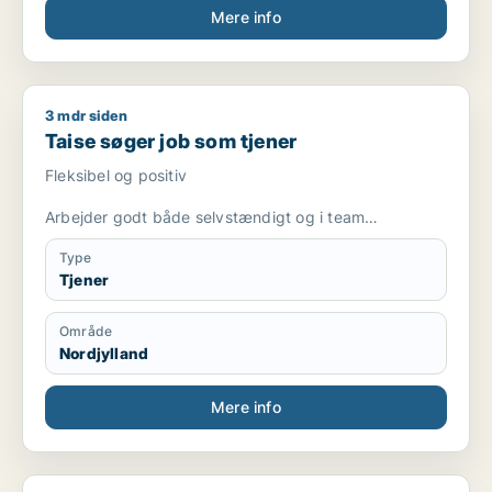
Mere info
3 mdr siden
Taise søger job som tjener
Taise søger job som tjener
Fleksibel og positiv
Arbejder godt både selvstændigt og i team
Erfaring med rengøring, madlavning og kundeservice
Type
Tjener
Hurtig til at lære og tilpasse mig nye opgaver
Område
Har sans for orden og detaljer
Nordjylland
Mere info