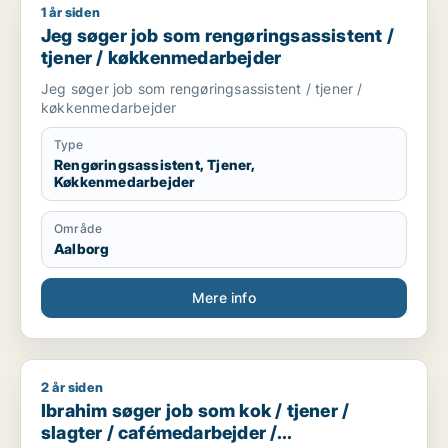
1 år siden
Jeg søger job som rengøringsassistent / tjener / køkkenmed
Jeg søger job som rengøringsassistent /
tjener / køkkenmedarbejder
Jeg søger job som rengøringsassistent / tjener /
køkkenmedarbejder
Type
Rengøringsassistent, Tjener,
Køkkenmedarbejder
Område
Aalborg
Mere info
2 år siden
Ibrahim søger job som kok / tjener / slagter / cafémedarbejd
Ibrahim søger job som kok / tjener /
slagter / cafémedarbejder /