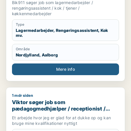
Bik911 søger job som lagermedarbejder /
rengøringsassistent / kok / tjener /
køkkenmedarbejder
Type
Lagermedarbejder, Rengøringsassistent, Kok
mv.
Område
Nordjylland, Aalborg
Mere info
1 mdr siden
Viktor søger job som pædagogmedhjælper / receptionist / t
Viktor søger job som
pædagogmedhjælper / receptionist /
tjener / køkkenmedarbejder /
Et arbejde hvor jeg er glad for at dukke op og kan
cafémedarbejder
bruge mine kvalifikationer nyttigt