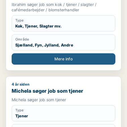
blomsterhandler
Ibrahim søger job som kok / tjener / slagter /
cafémedarbejder / blomsterhandler
Type
Kok, Tjener, Slagter mv.
Område
Sjælland, Fyn, Jylland, Andre
Mere info
4 år siden
Michela søger job som tjener
Michela søger job som tjener
Michela søger job som tjener
Type
Tjener