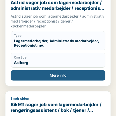
Astrid søger job som lagermedarbejder /
administrativ medarbejder / receptionist /
tjener / køkkenmedarbejder
Astrid søger job som lagermedarbejder / administrativ
medarbejder / receptionist / tjener /
køkkenmedarbejder
Type
Lagermedarbejder, Administrativ medarbejder,
Receptionist mv.
Område
Aalborg
Mere info
1 mdr siden
Bik911 søger job som lagermedarbejder / rengøringsassisten
Bik911 søger job som lagermedarbejder /
rengøringsassistent / kok / tjener /
køkkenmedarbejder