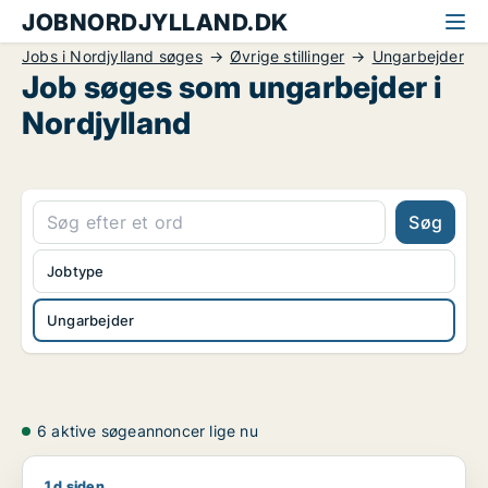
JOBNORDJYLLAND.DK
Jobs i Nordjylland søges
Øvrige stillinger
Ungarbejder
Job søges som ungarbejder i
Nordjylland
Søg
Jobtype
Ungarbejder
6 aktive søgeannoncer lige nu
1 d siden
Jeg søger job som ungarbejder