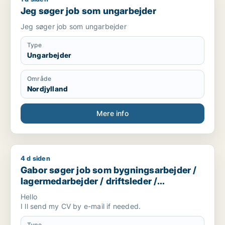
Jeg søger job som ungarbejder
Jeg søger job som ungarbejder
Type
Ungarbejder
Område
Nordjylland
Mere info
4 d siden
Gabor søger job som bygningsarbejder / lagermedarbejder / d
Gabor søger job som bygningsarbejder /
lagermedarbejder / driftsleder /
ungarbejder / ufaglært
Hello
I ll send my CV by e-mail if needed.
Type