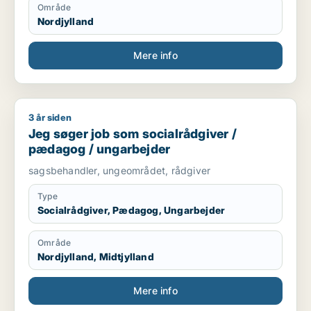
Område
Nordjylland
Mere info
3 år siden
Jeg søger job som socialrådgiver / pædagog / ungarbejder
Jeg søger job som socialrådgiver /
pædagog / ungarbejder
sagsbehandler, ungeområdet, rådgiver
Type
Socialrådgiver, Pædagog, Ungarbejder
Område
Nordjylland, Midtjylland
Mere info