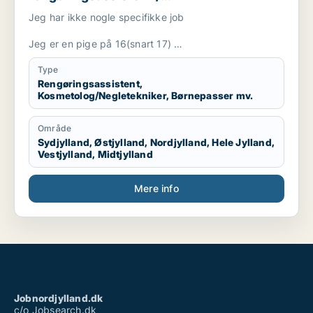
kosmetolog/negletekniker / børnepasser
Jeg har ikke nogle specifikke job
/ frivillig / fritids medarbejder
Jeg er en pige på 16(snart 17)
Går på en efterskole indtil sommer
Jeg er hjemme i nogle weekender
Type
Er glad, venlig og hjælpsom
Rengøringsassistent,
Kosmetolog/Negletekniker, Børnepasser mv.
Område
Sydjylland, Østjylland, Nordjylland, Hele Jylland,
Vestjylland, Midtjylland
Mere info
Jobnordjylland.dk
c/o Jobsearch.dk