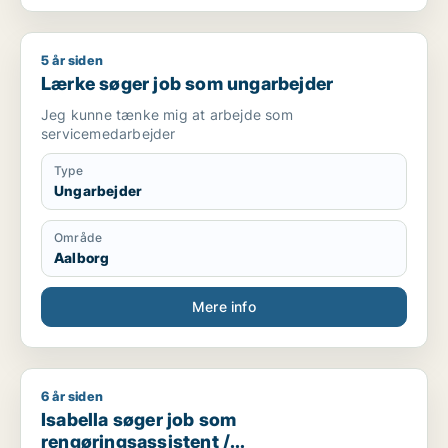
5 år siden
Lærke søger job som ungarbejder
Lærke søger job som ungarbejder
Jeg kunne tænke mig at arbejde som
servicemedarbejder
Type
Ungarbejder
Område
Aalborg
Mere info
6 år siden
Isabella søger job som rengøringsassistent / kosmetolog/negle
Isabella søger job som
rengøringsassistent /