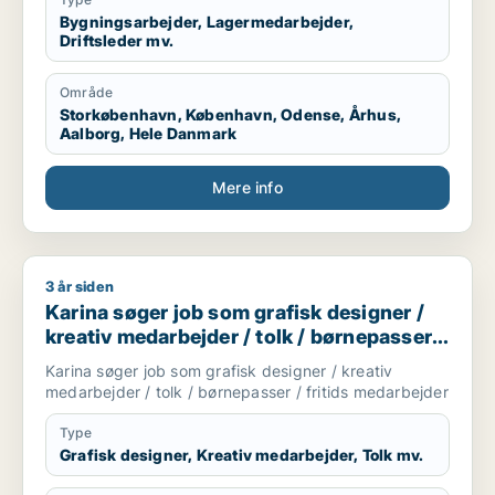
Bygningsarbejder, Lagermedarbejder,
Driftsleder mv.
Område
Storkøbenhavn, København, Odense, Århus,
Aalborg, Hele Danmark
Mere info
3 år siden
Karina søger job som grafisk designer / kreativ medarbejder 
Karina søger job som grafisk designer /
kreativ medarbejder / tolk / børnepasser /
fritids medarbejder
Karina søger job som grafisk designer / kreativ
medarbejder / tolk / børnepasser / fritids medarbejder
Type
Grafisk designer, Kreativ medarbejder, Tolk mv.