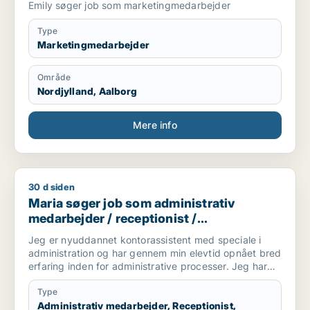
Emily søger job som marketingmedarbejder
Type
Marketingmedarbejder
Område
Nordjylland, Aalborg
Mere info
30 d siden
Maria søger job som administrativ medarbejder / receptionis
Maria søger job som administrativ
medarbejder / receptionist /
kontorassistent / hr-medarbejder
Jeg er nyuddannet kontorassistent med speciale i
administration og har gennem min elevtid opnået bred
erfaring inden for administrative processer. Jeg har
arbejdet med blandt andet fakturering,
vareoprettelse, stamdata, ERP-systemet Navision,
Type
ordrebehandling og kundeservice.
Administrativ medarbejder, Receptionist,