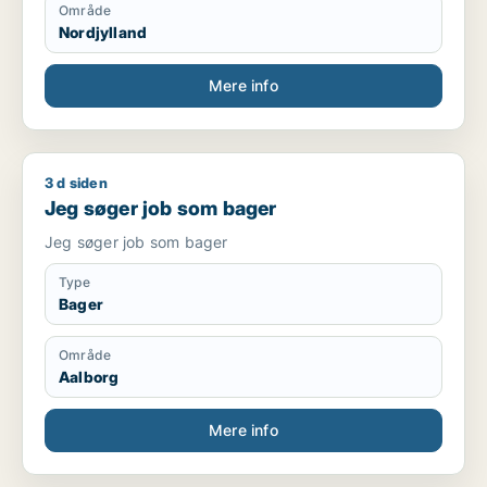
Område
Nordjylland
Mere info
3 d siden
Jeg søger job som bager
Jeg søger job som bager
Jeg søger job som bager
Type
Bager
Område
Aalborg
Mere info