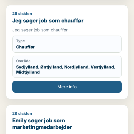
26 d siden
Jeg søger job som chauffør
Jeg søger job som chauffør
Jeg søger job som chauffør
Type
Chauffør
Område
Sydjylland, Østjylland, Nordjylland, Vestjylland,
Midtjylland
Mere info
28 d siden
Emily søger job som marketingmedarbejder
Emily søger job som
marketingmedarbejder