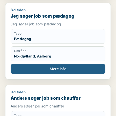
8 d siden
Jeg søger job som pædagog
Jeg søger job som pædagog
Jeg søger job som pædagog
Type
Pædagog
Område
Nordjylland, Aalborg
Mere info
9 d siden
Anders søger job som chauffør
Anders søger job som chauffør
Anders søger job som chauffør
Type