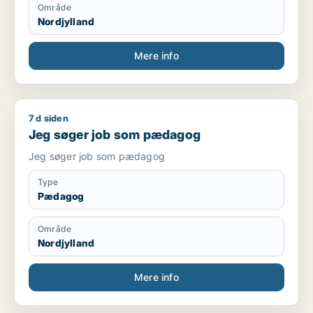
Område
Nordjylland
Mere info
7 d siden
Jeg søger job som pædagog
Jeg søger job som pædagog
Jeg søger job som pædagog
Type
Pædagog
Område
Nordjylland
Mere info