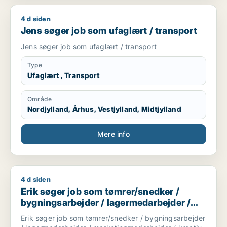
4 d siden
Jens søger job som ufaglært / transport
Jens søger job som ufaglært / transport
Jens søger job som ufaglært / transport
Type
Ufaglært , Transport
Område
Nordjylland, Århus, Vestjylland, Midtjylland
Mere info
4 d siden
Erik søger job som tømrer/snedker / bygningsarbejder / la
Erik søger job som tømrer/snedker /
bygningsarbejder / lagermedarbejder /
marketingmedarbejder / kreativ
Erik søger job som tømrer/snedker / bygningsarbejder
medarbejder