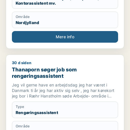
Kontorassistent mv.
Jeg trives bedst med strukturerede opgaver, klare
processer og kvalitetssikring. Jeg arbejder grundigt
Område
og systematisk og søger en administrativ stilling, hvor
Nordjylland
jeg kan bruge mine kompetencer inden for
koordinering, systemarbejde og daglige
administrative opgaver.
Mere info
30 d siden
Thanaporn søger job som rengøringsassistent
Thanaporn søger job som
rengøringsassistent
Jeg vil gerne have en arbejdsdag jeg har været i
Danmark ti år jeg har aktiv sig selv , jeg har kørekort
jeg bor i Ræhr Hanstholm søde Arbejde- område i
Thisted har du nogle til mig med venlig hilsen
Thanaporn
Type
Rengøringsassistent
Område