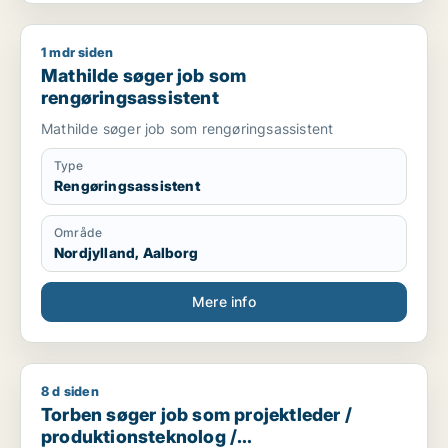
1 mdr siden
Mathilde søger job som rengøringsassistent
Mathilde søger job som
rengøringsassistent
Mathilde søger job som rengøringsassistent
Type
Rengøringsassistent
Område
Nordjylland, Aalborg
Mere info
8 d siden
Torben søger job som projektleder / produktionsteknolog / k
Torben søger job som projektleder /
produktionsteknolog /