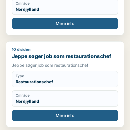
Område
Nordjylland
Mere info
10 d siden
Jeppe søger job som restaurationschef
Jeppe søger job som restaurationschef
Jeppe søger job som restaurationschef
Type
Restaurationschef
Område
Nordjylland
Mere info