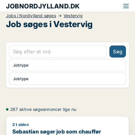
JOBNORDJYLLAND.DK
Jobs i Nordjylland søges
Vestervig
Job søges i Vestervig
Søg
Jobtype
Jobtype
267 aktive søgeannoncer lige nu
2 t siden
Sebastian søger job som chauffør
Sebastian søger job som chauffør