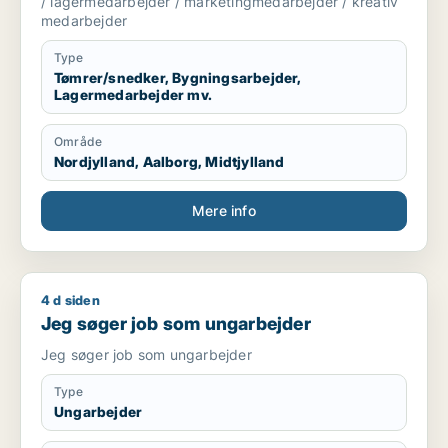
/ lagermedarbejder / marketingmedarbejder / kreativ
medarbejder
Type
Tømrer/snedker, Bygningsarbejder,
Lagermedarbejder mv.
Område
Nordjylland, Aalborg, Midtjylland
Mere info
4 d siden
Jeg søger job som ungarbejder
Jeg søger job som ungarbejder
Jeg søger job som ungarbejder
Type
Ungarbejder