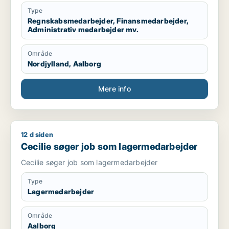
Type
Regnskabsmedarbejder, Finansmedarbejder,
Administrativ medarbejder mv.
Område
Nordjylland, Aalborg
Mere info
12 d siden
Cecilie søger job som lagermedarbejder
Cecilie søger job som lagermedarbejder
Cecilie søger job som lagermedarbejder
Type
Lagermedarbejder
Område
Aalborg