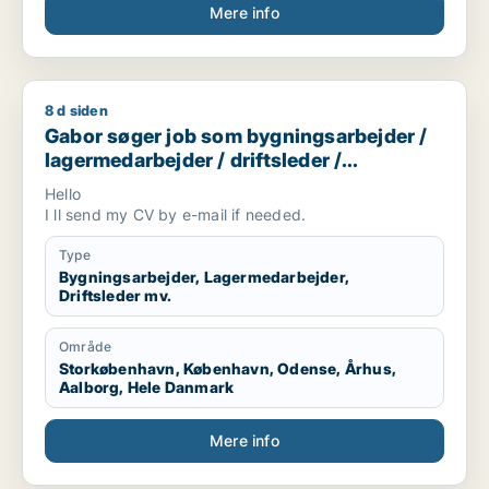
Mere info
8 d siden
Gabor søger job som bygningsarbejder / lagermedarbejder / d
Gabor søger job som bygningsarbejder /
lagermedarbejder / driftsleder /
ungarbejder / ufaglært
Hello
I ll send my CV by e-mail if needed.
Type
Bygningsarbejder, Lagermedarbejder,
Driftsleder mv.
Område
Storkøbenhavn, København, Odense, Århus,
Aalborg, Hele Danmark
Mere info