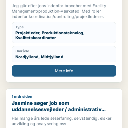
kvalitetskoordinator
Jeg går efter jobs indenfor brancher med Facility
Management/produktion-værksted. Med roller
indenfor koordination/controlling/projektledelse.
Type
Projektleder, Produktionsteknolog,
Kvalitetskoordinator
Område
Nordjylland, Midtjylland
Mere info
1 mdr siden
Jasmine søger job som uddannelsesvejleder / administrativ 
Jasmine søger job som
uddannelsesvejleder / administrativ
medarbejder / konsulent
Har mange års ledelseserfaring, selvstændig, elsker
udvikling og analysering osv