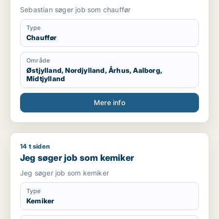
Sebastian søger job som chauffør
Type
Chauffør
Område
Østjylland, Nordjylland, Århus, Aalborg,
Midtjylland
Mere info
14 t siden
Jeg søger job som kemiker
Jeg søger job som kemiker
Jeg søger job som kemiker
Type
Kemiker