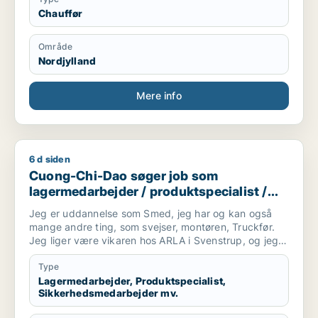
Chauffør
Område
Nordjylland
Mere info
6 d siden
Cuong-Chi-Dao søger job som lagermedarbejder / produktspe
Cuong-Chi-Dao søger job som
lagermedarbejder / produktspecialist /
sikkerhedsmedarbejder / smed /
Jeg er uddannelse som Smed, jeg har og kan også
logistikmedarbejder
mange andre ting, som svejser, montøren, Truckfør.
Jeg liger være vikaren hos ARLA i Svenstrup, og jeg
kan beviser at jeg er gode medarbejder......
Type
Lagermedarbejder, Produktspecialist,
Sikkerhedsmedarbejder mv.