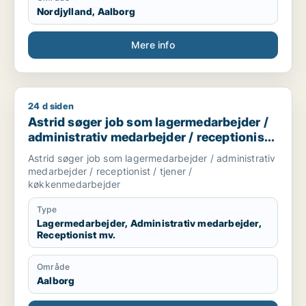
Nordjylland, Aalborg
Mere info
24 d siden
Astrid søger job som lagermedarbejder / administrativ medar
Astrid søger job som lagermedarbejder /
administrativ medarbejder / receptionist /
tjener / køkkenmedarbejder
Astrid søger job som lagermedarbejder / administrativ
medarbejder / receptionist / tjener /
køkkenmedarbejder
Type
Lagermedarbejder, Administrativ medarbejder,
Receptionist mv.
Område
Aalborg