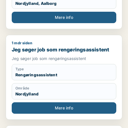
Nordjylland, Aalborg
Mere info
1 mdr siden
Jeg søger job som rengøringsassistent
Jeg søger job som rengøringsassistent
Jeg søger job som rengøringsassistent
Type
Rengøringsassistent
Område
Nordjylland
Mere info