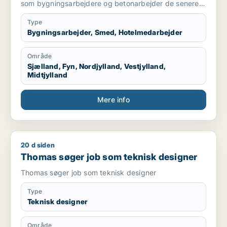
som bygningsarbejdere og betonarbejder de senere
år som kranfører som jeg er pt.
Type
Bygningsarbejder, Smed, Hotelmedarbejder
Område
Sjælland, Fyn, Nordjylland, Vestjylland,
Midtjylland
Mere info
20 d siden
Thomas søger job som teknisk designer
Thomas søger job som teknisk designer
Thomas søger job som teknisk designer
Type
Teknisk designer
Område