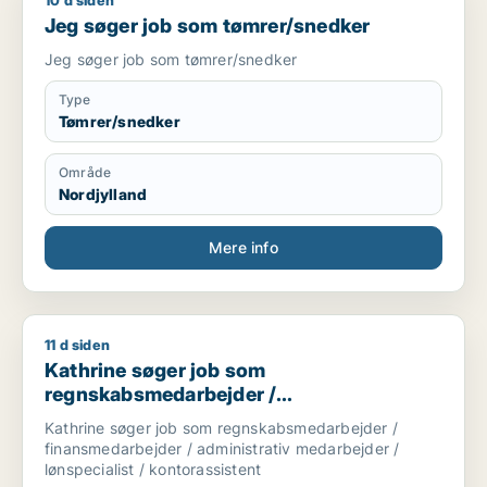
10 d siden
Jeg søger job som tømrer/snedker
Jeg søger job som tømrer/snedker
Jeg søger job som tømrer/snedker
Type
Tømrer/snedker
Område
Nordjylland
Mere info
11 d siden
Kathrine søger job som regnskabsmedarbejder / finansmedarbe
Kathrine søger job som
regnskabsmedarbejder /
finansmedarbejder / administrativ
Kathrine søger job som regnskabsmedarbejder /
medarbejder / lønspecialist /
finansmedarbejder / administrativ medarbejder /
kontorassistent
lønspecialist / kontorassistent