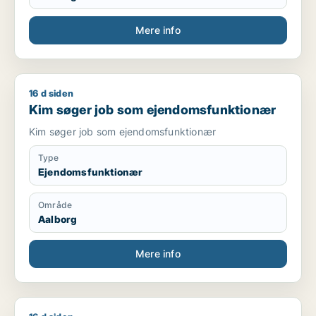
Mere info
16 d siden
Kim søger job som ejendomsfunktionær
Kim søger job som ejendomsfunktionær
Kim søger job som ejendomsfunktionær
Type
Ejendomsfunktionær
Område
Aalborg
Mere info