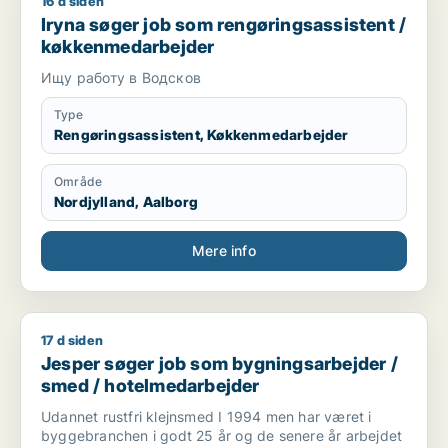
16 d siden
Iryna søger job som rengøringsassistent / køkkenmedarbejd
Iryna søger job som rengøringsassistent /
køkkenmedarbejder
Ищу работу в Водсков
Type
Rengøringsassistent, Køkkenmedarbejder
Område
Nordjylland, Aalborg
Mere info
17 d siden
Jesper søger job som bygningsarbejder / smed / hotelmeda
Jesper søger job som bygningsarbejder /
smed / hotelmedarbejder
Udannet rustfri klejnsmed I 1994 men har været i
byggebranchen i godt 25 år og de senere år arbejdet