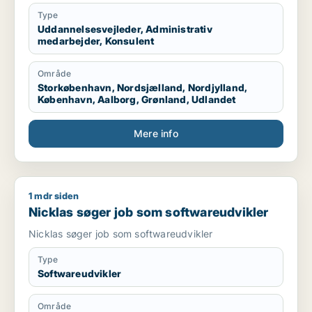
Type
Uddannelsesvejleder, Administrativ
medarbejder, Konsulent
Område
Storkøbenhavn, Nordsjælland, Nordjylland,
København, Aalborg, Grønland, Udlandet
Mere info
1 mdr siden
Nicklas søger job som softwareudvikler
Nicklas søger job som softwareudvikler
Nicklas søger job som softwareudvikler
Type
Softwareudvikler
Område