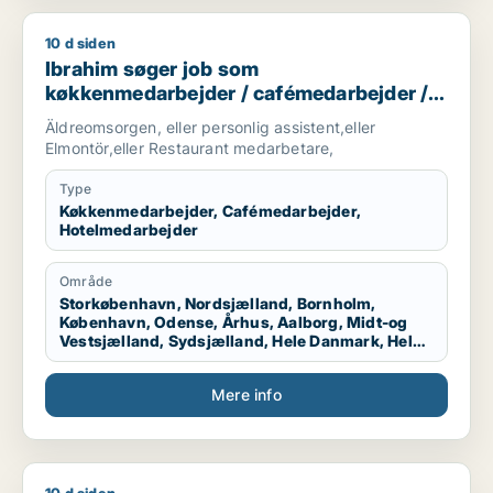
10 d siden
Ibrahim søger job som køkkenmedarbejder / cafémedarbejde
Ibrahim søger job som
køkkenmedarbejder / cafémedarbejder /
hotelmedarbejder
Äldreomsorgen, eller personlig assistent,eller
Elmontör,eller Restaurant medarbetare,
Type
Køkkenmedarbejder, Cafémedarbejder,
Hotelmedarbejder
Område
Storkøbenhavn, Nordsjælland, Bornholm,
København, Odense, Århus, Aalborg, Midt-og
Vestsjælland, Sydsjælland, Hele Danmark, Hele
Sjælland, Hele Jylland, Vestjylland
Mere info