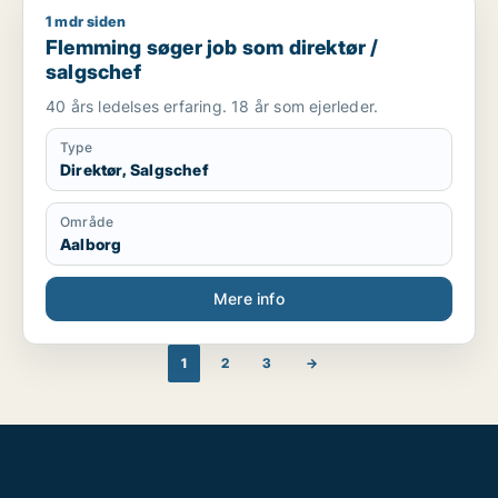
1 mdr siden
Flemming søger job som direktør / salgschef
Flemming søger job som direktør /
salgschef
40 års ledelses erfaring. 18 år som ejerleder.
Type
Direktør, Salgschef
Område
Aalborg
Mere info
1
2
3
→