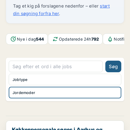
Tag et kig på forslagene nedenfor – eller
start
din søgning forfra her
.
Nye i dag
544
Opdaterede 24h
792
Notifika
Søg
Jobtype
Jordemoder
Køkkenpersonale søges i Aarhus og omegn
Køkkenpersonale søges i Aarhus og