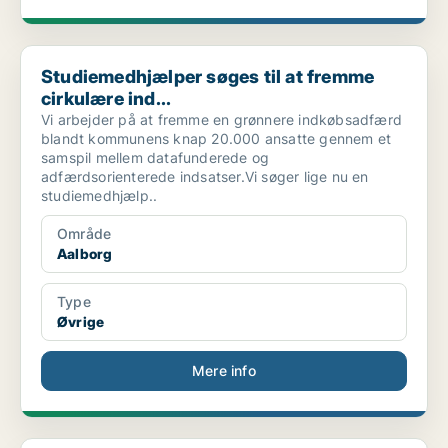
Studiemedhjælper søges til at fremme cirkulære ind...
Studiemedhjælper søges til at fremme
cirkulære ind...
Vi arbejder på at fremme en grønnere indkøbsadfærd
blandt kommunens knap 20.000 ansatte gennem et
samspil mellem datafunderede og
adfærdsorienterede indsatser.Vi søger lige nu en
studiemedhjælp..
Område
Aalborg
Type
Øvrige
Mere info
Social- og sundhedsassistent i blandede vagter, fo...