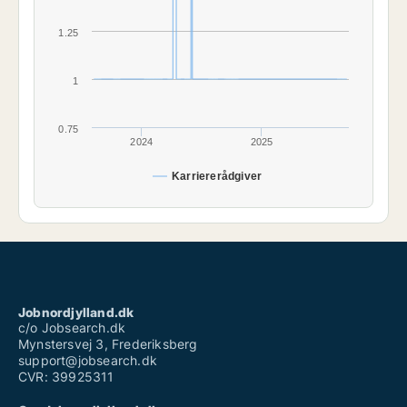
1.25
1
0.75
2024
2025
Karriererådgiver
Jobnordjylland.dk
c/o Jobsearch.dk
Mynstersvej 3, Frederiksberg
support@jobsearch.dk
CVR: 39925311