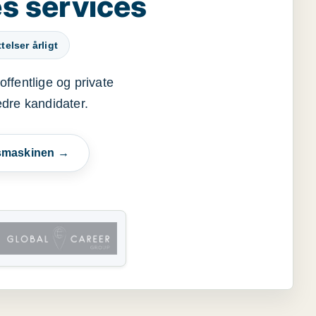
s services
elser årligt
offentlige og private
edre kandidater.
esmaskinen →