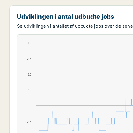
Udviklingen i antal udbudte jobs
Se udviklingen i antallet af udbudte jobs over de senes
15
12.5
10
7.5
5
2.5