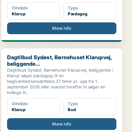
Område
Type
Klarup
Pædagog
Mere info
Dagtilbud Sydøst, Børnehuset Klarupvej, beliggende...
Dagtilbud Sydøst, Børnehuset Klarupvej,
beliggende...
Dagtilbud Sydøst, Børnehuset Klarupvej, beliggende i
Klarup søger pædagog til en
begivenhedsansættelse.37 timer pr. uge fra 1.
september 2026 eller snarest herefter.Vi søger en
kollega til..
Område
Type
Klarup
Bud
Mere info