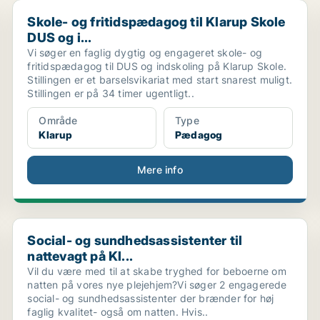
..
Skole- og fritidspædagog til Klarup Skole DUS og i...
Skole- og fritidspædagog til Klarup Skole
DUS og i...
Vi søger en faglig dygtig og engageret skole- og
fritidspædagog til DUS og indskoling på Klarup Skole.
Stillingen er et barselsvikariat med start snarest muligt.
Stillingen er på 34 timer ugentligt..
Område
Type
Klarup
Pædagog
Mere info
Social- og sundhedsassistenter til nattevagt på Kl...
Social- og sundhedsassistenter til
nattevagt på Kl...
Vil du være med til at skabe tryghed for beboerne om
natten på vores nye plejehjem?Vi søger 2 engagerede
social- og sundhedsassistenter der brænder for høj
faglig kvalitet- også om natten. Hvis..