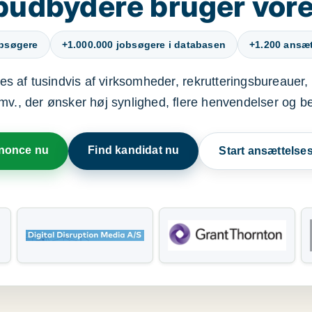
budbydere bruger vore
obsøgere
+1.000.000 jobsøgere i databasen
+1.200 ansætt
s af tusindvis af virksomheder, rekrutteringsbureauer, 
mv., der ønsker høj synlighed, flere henvendelser og b
nnonce nu
Find kandidat nu
Start ansættels