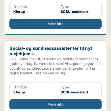
Område
Type
Klarup
SOSU-assistent
Mere info
Social- og sundhedsassistenter til nyt plejehjem i...
Social- og sundhedsassistenter til nyt
plejehjem i...
Vil du være med til at skabe de bedste rammer for et
godt hverdagsliv vores beboere?Vi søger engagerede
social- og sundhedsassistenter der brænder for høj
faglig kvalitet. Hvis du kan se dig i .
Område
Type
Klarup
SOSU-assistent
Mere info