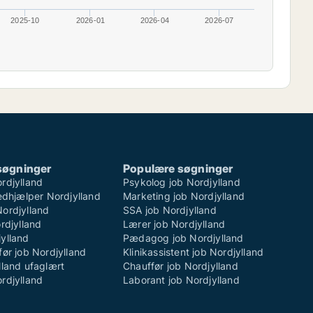
2025-10
2026-01
2026-04
2026-07
søgninger
Populære søgninger
rdjylland
Psykolog job Nordjylland
hjælper Nordjylland
Marketing job Nordjylland
Nordjylland
SSA job Nordjylland
ordjylland
Lærer job Nordjylland
ylland
Pædagog job Nordjylland
før job Nordjylland
Klinikassistent job Nordjylland
lland ufaglært
Chauffør job Nordjylland
rdjylland
Laborant job Nordjylland