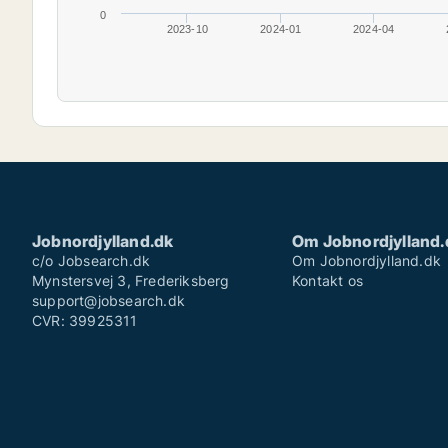
0
2023-10
2024-01
2024-04
Jobnordjylland.dk
Om Jobnordjylland.
c/o Jobsearch.dk
Om Jobnordjylland.dk
Mynstersvej 3, Frederiksberg
Kontakt os
support@jobsearch.dk
CVR: 39925311