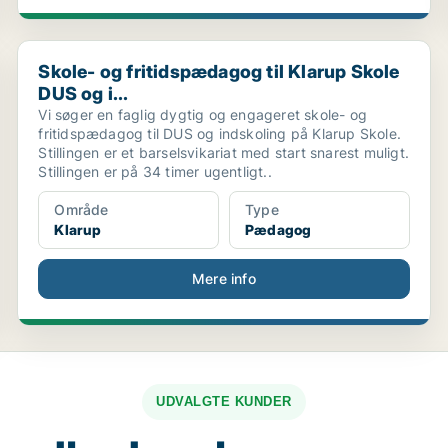
..
Skole- og fritidspædagog til Klarup Skole DUS og i...
Skole- og fritidspædagog til Klarup Skole
DUS og i...
Vi søger en faglig dygtig og engageret skole- og
fritidspædagog til DUS og indskoling på Klarup Skole.
Stillingen er et barselsvikariat med start snarest muligt.
Stillingen er på 34 timer ugentligt..
Område
Type
Klarup
Pædagog
Mere info
UDVALGTE KUNDER