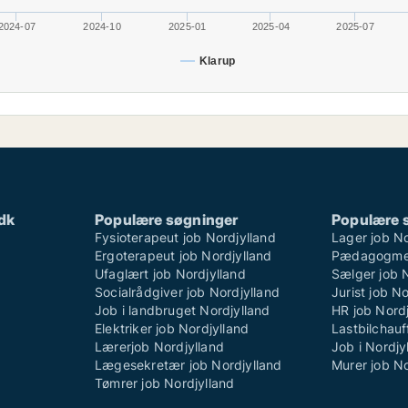
2024-07
2024-10
2025-01
2025-04
2025-07
Klarup
dk
Populære søgninger
Populære 
Fysioterapeut job Nordjylland
Lager job No
Ergoterapeut job Nordjylland
Pædagogmed
Ufaglært job Nordjylland
Sælger job 
Socialrådgiver job Nordjylland
Jurist job N
Job i landbruget Nordjylland
HR job Nordj
Elektriker job Nordjylland
Lastbilchauf
Lærerjob Nordjylland
Job i Nordjy
Lægesekretær job Nordjylland
Murer job No
Tømrer job Nordjylland