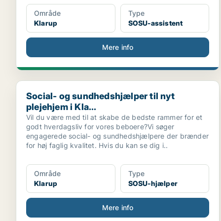
Område
Type
Klarup
SOSU-assistent
Mere info
Social- og sundhedshjælper til nyt plejehjem i Kla...
Social- og sundhedshjælper til nyt
plejehjem i Kla...
Vil du være med til at skabe de bedste rammer for et
godt hverdagsliv for vores beboere?Vi søger
engagerede social- og sundhedshjælpere der brænder
for høj faglig kvalitet. Hvis du kan se dig i..
Område
Type
Klarup
SOSU-hjælper
Mere info