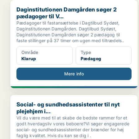
Daginstitutionen Damgården søger 2 pædagoger til V.
Daginstitutionen Damgården søger 2
pædagoger til V...
Pædagoger til fastansættelse i Dagtilbud Sydøst,
Daginstitutionen Damgården. Dagtilbud Sydøst,
Daginstitutionen Damgården søger 2 pædagog til
faste stillinger på 37 timer om ugen med tiltrædels..
Område
Type
Klarup
Pædagog
Mere info
Social- og sundhedsassistenter til nyt plejehjem i...
Social- og sundhedsassistenter til nyt
plejehjem i...
Vil du være med til at skabe de bedste rammer for et
godt hverdagsliv vores beboere?Vi søger engagerede
social- og sundhedsassistenter der brænder for høj
faglig kvalitet. Hvis du kan se dig i .