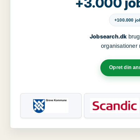
+3.000 jo
+100.000 j
Jobsearch.dk
bruge
organisationer 
Opret din a