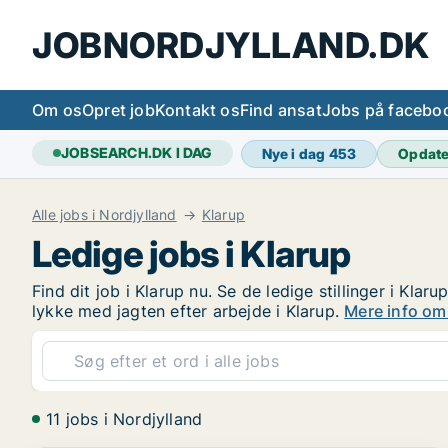
JOBNORDJYLLAND.DK
Om os
Opret job
Kontakt os
Find ansat
Jobs på facebo
JOBSEARCH.DK I DAG
Nye i dag
453
Opdat
Alle jobs i Nordjylland
Klarup
Ledige jobs i Klarup
Find dit job i Klarup nu. Se de ledige stillinger i Klaru
lykke med jagten efter arbejde i Klarup.
Mere info om 
11 jobs i Nordjylland