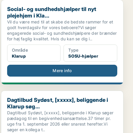
Social- og sundhedshjælper til nyt plejehjem i Kla...
Social- og sundhedshjælper til nyt
plejehjem i Kla...
Vil du være med til at skabe de bedste rammer for et
godt hverdagsliv for vores beboere?Vi søger
engagerede social- og sundhedshjælpere der brænder
for høj faglig kvalitet. Hvis du kan se dig i..
Område
Type
Klarup
SOSU-hjælper
Mere info
Dagtilbud Sydøst, [xxxxx], beliggende i Klarup søg...
Dagtilbud Sydøst, [xxxxx], beliggende i
Klarup søg...
Dagtilbud Sydøst, [xxxxx], beliggende i Klarup søger
pædagog til en begivenhedsansættelse.37 timer pr.
uge fra 1. september 2026 eller snarest herefter.Vi
søger en kollega t..