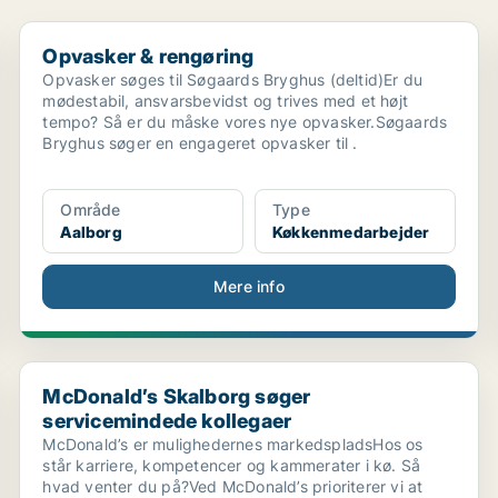
Opvasker & rengøring
Opvasker & rengøring
Opvasker søges til Søgaards Bryghus (deltid)Er du
mødestabil, ansvarsbevidst og trives med et højt
tempo? Så er du måske vores nye opvasker.Søgaards
Bryghus søger en engageret opvasker til .
Område
Type
Aalborg
Køkkenmedarbejder
Mere info
McDonald’s Skalborg søger servicemindede kollegaer
McDonald’s Skalborg søger
servicemindede kollegaer
McDonald’s er mulighedernes markedspladsHos os
står karriere, kompetencer og kammerater i kø. Så
hvad venter du på?Ved McDonald’s prioriterer vi at