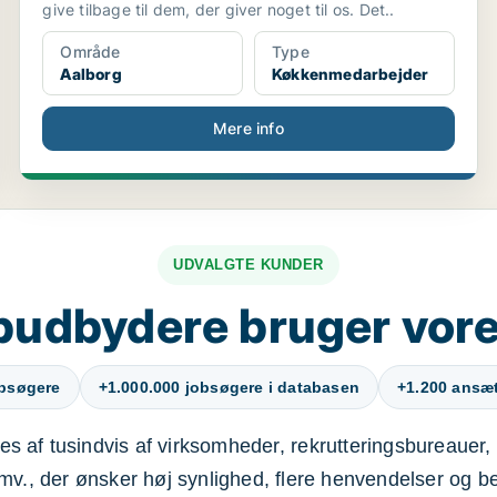
give tilbage til dem, der giver noget til os. Det..
Område
Type
Aalborg
Køkkenmedarbejder
Mere info
UDVALGTE KUNDER
budbydere bruger vore
obsøgere
+1.000.000 jobsøgere i databasen
+1.200 ansætt
s af tusindvis af virksomheder, rekrutteringsbureauer, 
mv., der ønsker høj synlighed, flere henvendelser og b