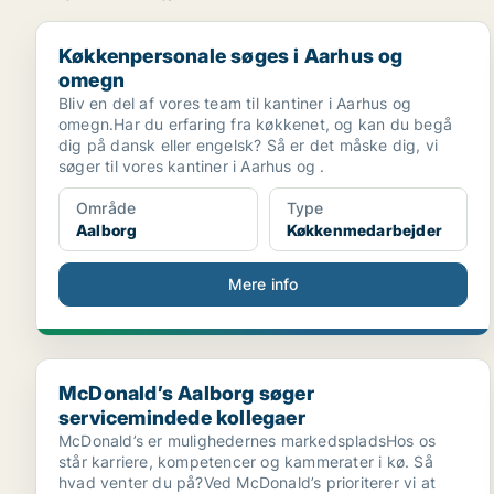
Køkkenpersonale søges i Aarhus og omegn
Køkkenpersonale søges i Aarhus og
omegn
Bliv en del af vores team til kantiner i Aarhus og
omegn.Har du erfaring fra køkkenet, og kan du begå
dig på dansk eller engelsk? Så er det måske dig, vi
søger til vores kantiner i Aarhus og .
Område
Type
Aalborg
Køkkenmedarbejder
Mere info
McDonald’s Aalborg søger servicemindede kollegaer
McDonald’s Aalborg søger
servicemindede kollegaer
McDonald’s er mulighedernes markedspladsHos os
står karriere, kompetencer og kammerater i kø. Så
hvad venter du på?Ved McDonald’s prioriterer vi at