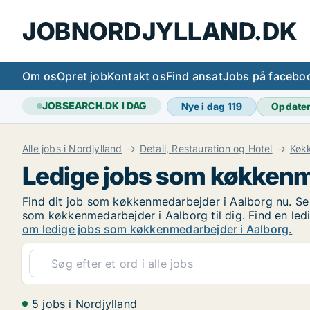
JOBNORDJYLLAND.DK
Om os
Opret job
Kontakt os
Find ansat
Jobs på facebo
JOBSEARCH.DK I DAG
Nye i dag
119
Opdate
Alle jobs i Nordjylland
Detail, Restauration og Hotel
Køk
Ledige jobs som køkkenm
Find dit job som køkkenmedarbejder i Aalborg nu. Se d
som køkkenmedarbejder i Aalborg til dig. Find en led
om ledige jobs som køkkenmedarbejder i Aalborg.
5 jobs i Nordjylland