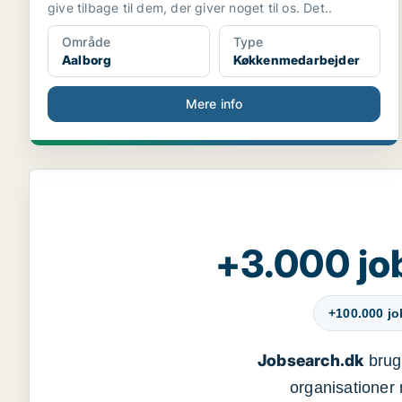
give tilbage til dem, der giver noget til os. Det..
Område
Type
Aalborg
Køkkenmedarbejder
Mere info
+3.000 jo
+100.000 j
Jobsearch.dk
bruge
organisationer 