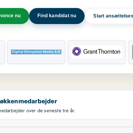
nnonce nu
Find kandidat nu
Start ansættels
 køkkenmedarbejder
medarbejder over de seneste tre år.