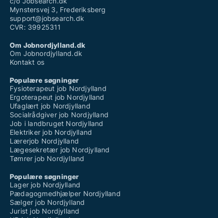
c/o Jobsearch.dk
Mynstersvej 3, Frederiksberg
support@jobsearch.dk
CVR: 39925311
Om Jobnordjylland.dk
Om Jobnordjylland.dk
Kontakt os
Populære søgninger
Fysioterapeut job Nordjylland
Ergoterapeut job Nordjylland
Ufaglært job Nordjylland
Socialrådgiver job Nordjylland
Job i landbruget Nordjylland
Elektriker job Nordjylland
Lærerjob Nordjylland
Lægesekretær job Nordjylland
Tømrer job Nordjylland
Populære søgninger
Lager job Nordjylland
Pædagogmedhjælper Nordjylland
Sælger job Nordjylland
Jurist job Nordjylland