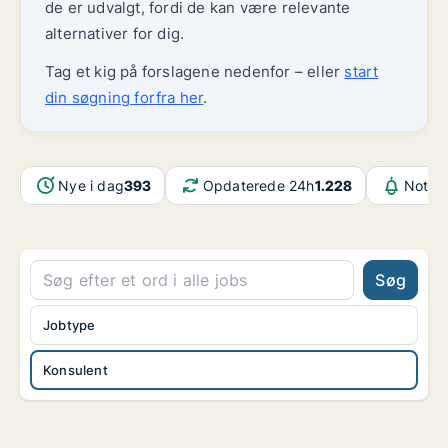
de er udvalgt, fordi de kan være relevante
alternativer for dig.
Tag et kig på forslagene nedenfor – eller
start
din søgning forfra her
.
Nye i dag
393
Opdaterede 24h
1.228
Notifi
Søg
Jobtype
Konsulent