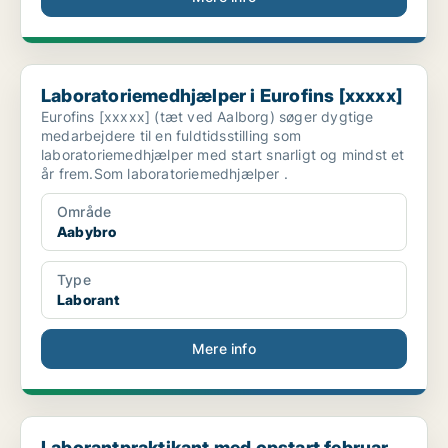
Laboratoriemedhjælper i Eurofins [xxxxx]
Laboratoriemedhjælper i Eurofins [xxxxx]
Eurofins [xxxxx] (tæt ved Aalborg) søger dygtige
medarbejdere til en fuldtidsstilling som
laboratoriemedhjælper med start snarligt og mindst et
år frem.Som laboratoriemedhjælper .
Område
Aabybro
Type
Laborant
Mere info
Laborantpraktikant med opstart februar 2027 søges ...
Laborantpraktikant med opstart februar