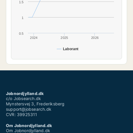
1.5
1
0.5
2024
2025
2026
Laborant
Jobnordjylland.dk
c/o Jobsearch.dk
Mynstersvej 3, Frederiksberg
support@jobsearch.dk
CVR: 39925311
Om Jobnordjylland.dk
Om Jobnordjylland.dk