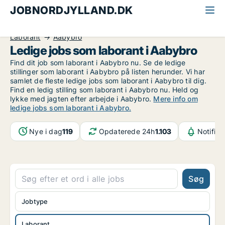
JOBNORDJYLLAND.DK
Alle jobs i Nordjylland
Sundhed og forskning
Laborant
Aabybro
Ledige jobs som laborant i Aabybro
Find dit job som laborant i Aabybro nu. Se de ledige
stillinger som laborant i Aabybro på listen herunder. Vi har
samlet de fleste ledige jobs som laborant i Aabybro til dig.
Find en ledig stilling som laborant i Aabybro nu. Held og
lykke med jagten efter arbejde i Aabybro.
Mere info om
ledige jobs som laborant i Aabybro.
Nye i dag
119
Opdaterede 24h
1.103
Notifika
Søg
Jobtype
Laborant