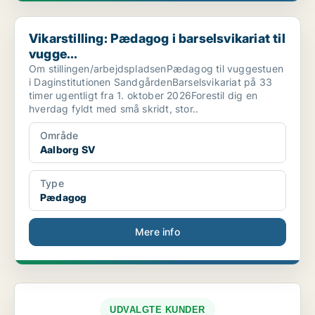
Vikarstilling: Pædagog i barselsvikariat til vugge...
Vikarstilling: Pædagog i barselsvikariat til
vugge...
Om stillingen/arbejdspladsenPædagog til vuggestuen
i Daginstitutionen SandgårdenBarselsvikariat på 33
timer ugentligt fra 1. oktober 2026Forestil dig en
hverdag fyldt med små skridt, stor..
Område
Aalborg SV
Type
Pædagog
Mere info
UDVALGTE KUNDER