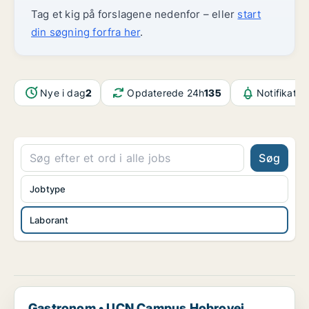
Tag et kig på forslagene nedenfor – eller
start
din søgning forfra her
.
Nye i dag
2
Opdaterede 24h
135
Notifikatio
Søg
Jobtype
Laborant
Gastronom • UCN Campus Hobrovej
Gastronom • UCN Campus Hobrovej