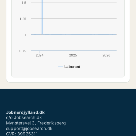
1.5
1.25
1
0.75
2024
2025
2026
Laborant
Jobnordjylland.dk
c/o Jobsearch.dk
Mynstersvej 3, Frederiksberg
support@jobsearch.dk
CVR: 39925311