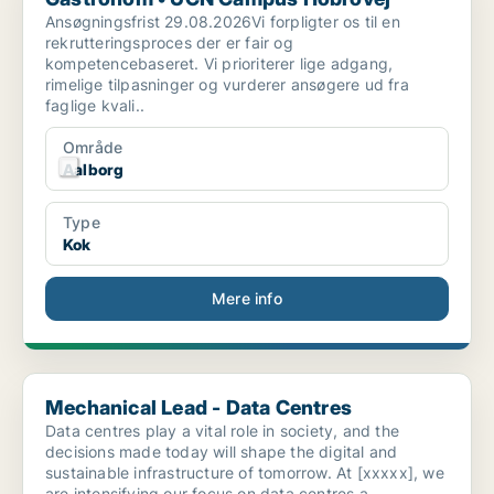
Ansøgningsfrist 29.08.2026Vi forpligter os til en
rekrutteringsproces der er fair og
kompetencebaseret. Vi prioriterer lige adgang,
rimelige tilpasninger og vurderer ansøgere ud fra
faglige kvali..
Område
Aalborg
Type
Kok
Mere info
Mechanical Lead - Data Centres
Mechanical Lead - Data Centres
Data centres play a vital role in society, and the
decisions made today will shape the digital and
sustainable infrastructure of tomorrow. At [xxxxx], we
are intensifying our focus on data centres a..