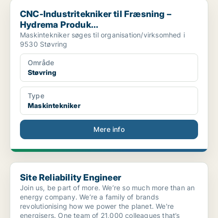
CNC-Industritekniker til Fræsning – Hydrema Produk...
CNC-Industritekniker til Fræsning –
Hydrema Produk...
Maskintekniker søges til organisation/virksomhed i
9530 Støvring
Område
Støvring
Type
Maskintekniker
Mere info
Site Reliability Engineer
Site Reliability Engineer
Join us, be part of more. We’re so much more than an
energy company. We’re a family of brands
revolutionising how we power the planet. We're
energisers. One team of 21,000 colleagues that’s