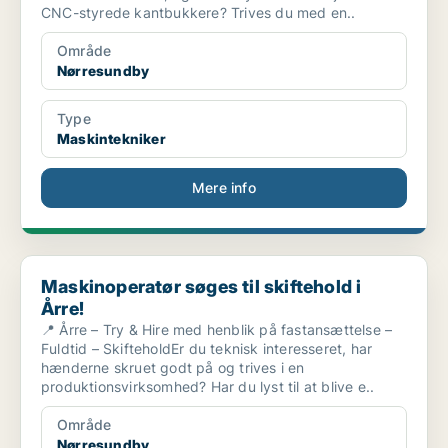
CNC-styrede kantbukkere? Trives du med en..
Område
Nørresundby
Type
Maskintekniker
Mere info
Maskinoperatør søges til skiftehold i Årre!
Maskinoperatør søges til skiftehold i
Årre!
📍 Årre – Try & Hire med henblik på fastansættelse –
Fuldtid – SkifteholdEr du teknisk interesseret, har
hænderne skruet godt på og trives i en
produktionsvirksomhed? Har du lyst til at blive e..
Område
Nørresundby