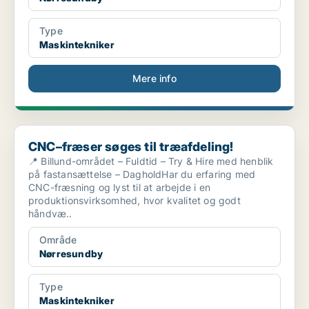
Type
Maskintekniker
Mere info
CNC–fræser søges til træafdeling!
CNC–fræser søges til træafdeling!
📍 Billund-området – Fuldtid – Try & Hire med henblik
på fastansættelse – DagholdHar du erfaring med
CNC-fræsning og lyst til at arbejde i en
produktionsvirksomhed, hvor kvalitet og godt
håndvæ..
Område
Nørresundby
Type
Maskintekniker