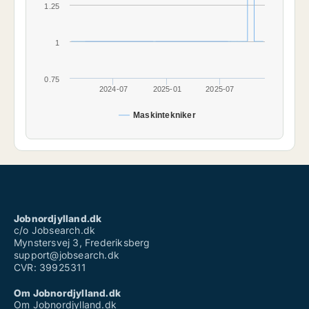
1.25
1
0.75
2024-07
2025-01
2025-07
Maskintekniker
Jobnordjylland.dk
c/o Jobsearch.dk
Mynstersvej 3, Frederiksberg
support@jobsearch.dk
CVR: 39925311
Om Jobnordjylland.dk
Om Jobnordjylland.dk