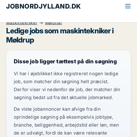
JOBNORDJYLLAND.DK
Alle jobs i Nordjylland
Industri, håndværk og teknik
Maskintekniker
Møldrup
Ledige jobs som maskintekniker i
Møldrup
Disse job ligger tættest på din søgning
Vi har i øjeblikket ikke registreret nogen ledige
job, som matcher din søgning helt præcist.
Derfor viser vi nedenfor de job, der matcher din
søgning bedst ud fra det aktuelle jobmarked.
De viste jobannoncer kan afvige fra din
oprindelige søgning på eksempelvis jobtype,
branche, beliggenhed, arbejdstid eller løn, men
de er udvalgt, fordi de kan være relevante