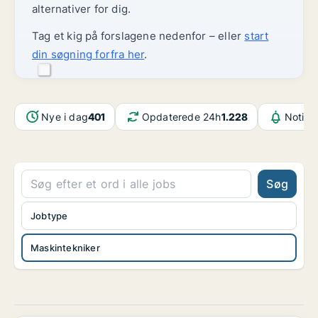
alternativer for dig.
Tag et kig på forslagene nedenfor – eller
start
din søgning forfra her
.
Nye i dag
401
Opdaterede 24h
1.228
Notifi
Søg
Jobtype
Maskintekniker