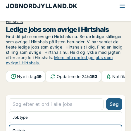
JOBNORDJYLLAND.DK
Alle jobs i Nordjylland
Øvrige stillinger
Øvrige
Hirtshals
Ledige jobs som øvrige i Hirtshals
Find dit job som øvrige i Hirtshals nu. Se de ledige stillinger
som øvrige i Hirtshals på listen herunder. Vi har samlet de
fleste ledige jobs som øvrige i Hirtshals til dig. Find en ledig
stilling som øvrige i Hirtshals nu. Held og lykke med jagten
efter arbejde i Hirtshals.
Mere info om ledige jobs som
øvrige i Hirtshals.
Nye i dag
49
Opdaterede 24h
453
Notifikat
Søg
Jobtype
Øvrige