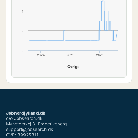
4
2
0
2024
2025
2026
Øvrige
Jobnordjylland.dk
c/o Jobsearch.dk
Mynstersvej 3, Frederiksberg
support@jobsearch.dk
CVR: 39925311