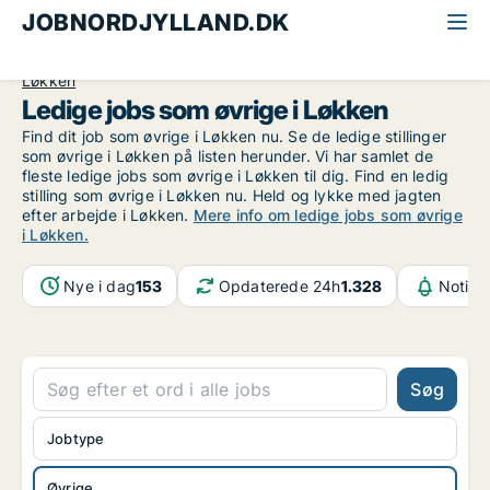
JOBNORDJYLLAND.DK
Alle jobs i Nordjylland
Øvrige stillinger
Øvrige
Løkken
Ledige jobs som øvrige i Løkken
Find dit job som øvrige i Løkken nu. Se de ledige stillinger
som øvrige i Løkken på listen herunder. Vi har samlet de
fleste ledige jobs som øvrige i Løkken til dig. Find en ledig
stilling som øvrige i Løkken nu. Held og lykke med jagten
efter arbejde i Løkken.
Mere info om ledige jobs som øvrige
i Løkken.
Nye i dag
153
Opdaterede 24h
1.328
Notifi
Søg
Jobtype
Øvrige