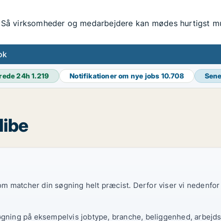
Så virksomheder og medarbejdere kan mødes hurtigst mul
ok
rede 24h
1.219
Notifikationer om nye jobs
10.708
Sene
Nibe
 som matcher din søgning helt præcist. Derfor viser vi nedenfo
øgning på eksempelvis jobtype, branche, beliggenhed, arbejdst