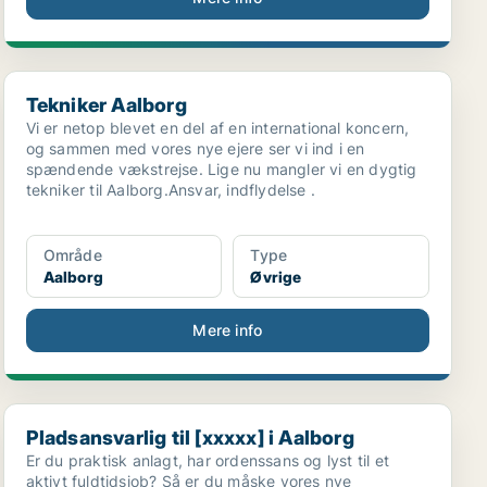
Tekniker Aalborg
Tekniker Aalborg
Vi er netop blevet en del af en international koncern,
og sammen med vores nye ejere ser vi ind i en
spændende vækstrejse. Lige nu mangler vi en dygtig
tekniker til Aalborg.Ansvar, indflydelse .
Område
Type
Aalborg
Øvrige
Mere info
Pladsansvarlig til [xxxxx] i Aalborg
Pladsansvarlig til [xxxxx] i Aalborg
Er du praktisk anlagt, har ordenssans og lyst til et
aktivt fuldtidsjob? Så er du måske vores nye