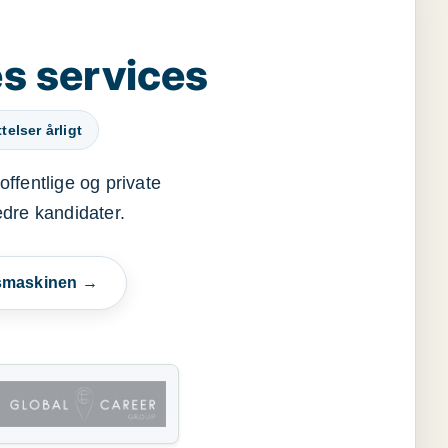
s services
elser årligt
offentlige og private
edre kandidater.
esmaskinen →