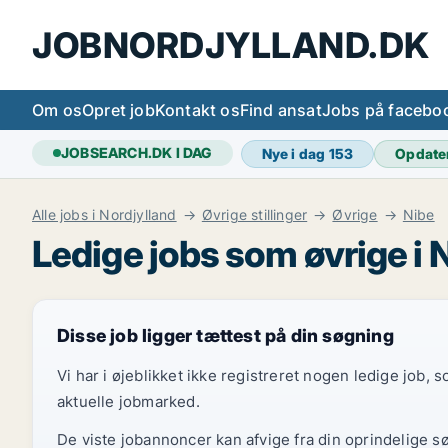
JOBNORDJYLLAND.DK
Om os
Opret job
Kontakt os
Find ansat
Jobs på facebo
JOBSEARCH.DK I DAG
Nye i dag
153
Opdate
Alle jobs i Nordjylland
Øvrige stillinger
Øvrige
Nibe
Ledige jobs som øvrige i 
Disse job ligger tættest på din søgning
Vi har i øjeblikket ikke registreret nogen ledige job,
aktuelle jobmarked.
De viste jobannoncer kan afvige fra din oprindelige s