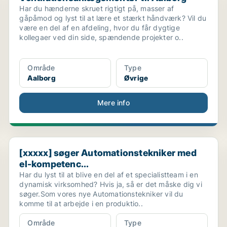
Har du hænderne skruet rigtigt på, masser af
gåpåmod og lyst til at lære et stærkt håndværk? Vil du
være en del af en afdeling, hvor du får dygtige
kollegaer ved din side, spændende projekter o..
Område
Type
Aalborg
Øvrige
Mere info
[xxxxx] søger Automationstekniker med el-kompetenc..
[xxxxx] søger Automationstekniker med
el-kompetenc...
Har du lyst til at blive en del af et specialistteam i en
dynamisk virksomhed? Hvis ja, så er det måske dig vi
søger.Som vores nye Automationstekniker vil du
komme til at arbejde i en produktio..
Område
Type