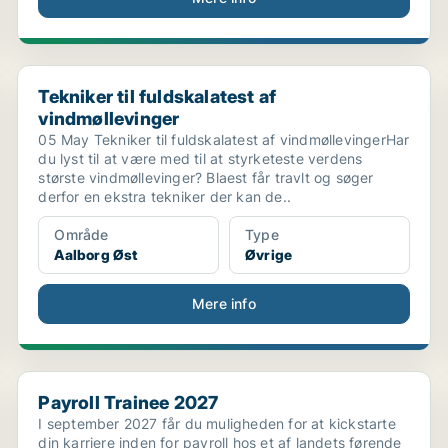
Tekniker til fuldskalatest af vindmøllevinger
Tekniker til fuldskalatest af
vindmøllevinger
05 May Tekniker til fuldskalatest af vindmøllevingerHar
du lyst til at være med til at styrketeste verdens
største vindmøllevinger? Blaest får travlt og søger
derfor en ekstra tekniker der kan de..
Område
Type
Aalborg Øst
Øvrige
Mere info
Payroll Trainee 2027
Payroll Trainee 2027
I september 2027 får du muligheden for at kickstarte
din karriere inden for payroll hos et af landets førende