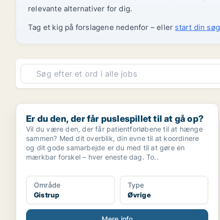
relevante alternativer for dig.
Tag et kig på forslagene nedenfor – eller
start din søg
Er du den, der får puslespillet til at gå op?
Er du den, der får puslespillet til at gå op?
Vil du være den, der får patientforløbene til at hænge
sammen? Med dit overblik, din evne til at koordinere
og dit gode samarbejde er du med til at gøre en
mærkbar forskel – hver eneste dag. To..
Område
Type
Gistrup
Øvrige
Mere info