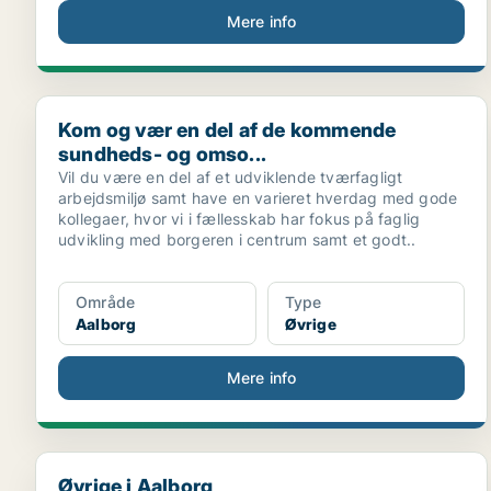
Mere info
Kom og vær en del af de kommende sundheds- og om
Kom og vær en del af de kommende
sundheds- og omso...
Vil du være en del af et udviklende tværfagligt
arbejdsmiljø samt have en varieret hverdag med gode
kollegaer, hvor vi i fællesskab har fokus på faglig
udvikling med borgeren i centrum samt et godt..
Område
Type
Aalborg
Øvrige
Mere info
Øvrige i Aalborg
Øvrige i Aalborg