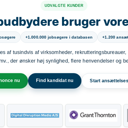
UDVALGTE KUNDER
budbydere bruger vore
obsøgere
+1.000.000 jobsøgere i databasen
+1.200 ansætt
s af tusindvis af virksomheder, rekrutteringsbureauer, 
mv., der ønsker høj synlighed, flere henvendelser og b
nnonce nu
Find kandidat nu
Start ansættels