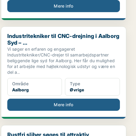
Mere info
Industritekniker til CNC-drejning i Aalborg Syd – ...
Industritekniker til CNC-drejning i Aalborg
Syd – ...
Vi søger en erfaren og engageret
Industritekniker/CNC-drejer til samarbejdspartner
beliggende lige syd for Aalborg. Her får du mulighed
for at arbejde med højteknologisk udstyr og være en
del a..
Område
Type
Aalborg
Øvrige
Mere info
Rustfri sliber søges til attraktiv virksomhed syd ...
Rustfri sliber søges til attraktiv