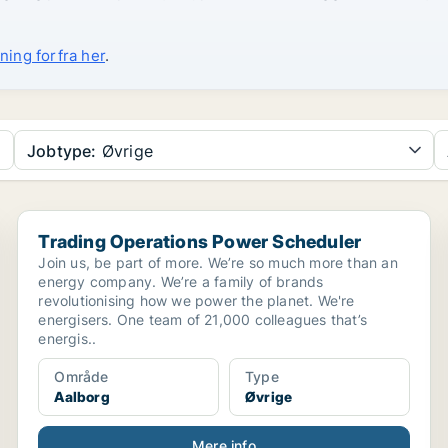
ning forfra her
.
Jobtype:
Øvrige
Trading Operations Power Scheduler
Trading Operations Power Scheduler
Join us, be part of more. We’re so much more than an
energy company. We’re a family of brands
revolutionising how we power the planet. We're
energisers. One team of 21,000 colleagues that’s
energis..
Område
Type
Aalborg
Øvrige
Mere info