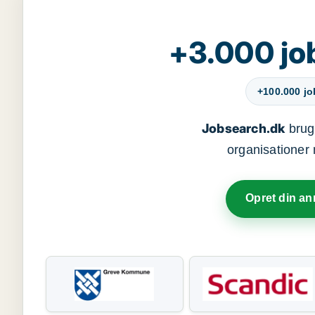
+3.000 jo
+100.000 j
Jobsearch.dk
bruge
organisationer 
Opret din a