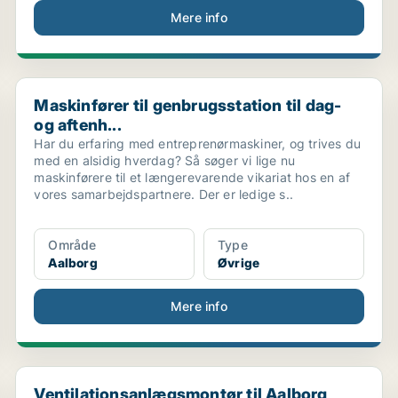
Mere info
so...
Maskinfører til genbrugsstation til dag- og aftenh...
Maskinfører til genbrugsstation til dag-
og aftenh...
Har du erfaring med entreprenørmaskiner, og trives du
med en alsidig hverdag? Så søger vi lige nu
maskinførere til et længerevarende vikariat hos en af
vores samarbejdspartnere. Der er ledige s..
Område
Type
Aalborg
Øvrige
Mere info
Ventilationsanlægsmontør til Aalborg
Ventilationsanlægsmontør til Aalborg