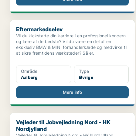
Eftermarkedselev
Eftermarkedselev
Vil du kickstarte din karriere i en professionel koncern
og lære af de bedste? Vil du være en del af en
eksklusiv BMW & MINI forhandlerkæde og medvirke til
at sikre fremtidens værksteder? Så er..
Område
Type
Aalborg
Øvrige
Mere info
Vejleder til Jobvejledning Nord - HK Nordjylland
Vejleder til Jobvejledning Nord - HK
Nordjylland
Vejleder til Jobvejledning Nord - HK Nordjylland