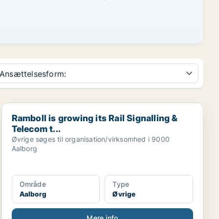
Ansættelsesform:
Ramboll is growing its Rail Signalling & Telecom t...
Ramboll is growing its Rail Signalling &
Telecom t...
Øvrige søges til organisation/virksomhed i 9000
Aalborg
Område
Type
Aalborg
Øvrige
Mere info