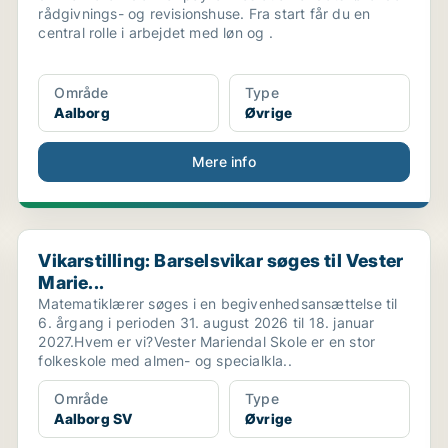
rådgivnings- og revisionshuse. Fra start får du en
central rolle i arbejdet med løn og .
Område
Type
Aalborg
Øvrige
Mere info
Vikarstilling: Barselsvikar søges til Vester Marie...
Vikarstilling: Barselsvikar søges til Vester
Marie...
Matematiklærer søges i en begivenhedsansættelse til
6. årgang i perioden 31. august 2026 til 18. januar
2027.Hvem er vi?Vester Mariendal Skole er en stor
folkeskole med almen- og specialkla..
Område
Type
Aalborg SV
Øvrige