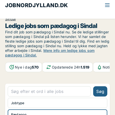
JOBNORDJYLLAND.DK
Alle jobs i Nordjylland
Undervisning
Pædagog
Sindal
Ledige jobs som pædagog i Sindal
Find dit job som pædagog i Sindal nu. Se de ledige stillinger
som pædagog i Sindal på listen herunder. Vi har samlet de
fleste ledige jobs som pædagog i Sindal til dig. Find en ledig
stilling som pædagog i Sindal nu. Held og lykke med jagten
efter arbejde i Sindal.
Mere info om ledige jobs som
pædagog i Sindal.
Nye i dag
570
Opdaterede 24h
1.519
Notifik
Søg
Jobtype
Pædagog