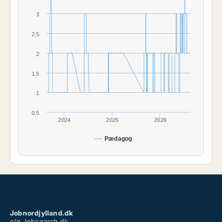
3
2.5
2
1.5
1
0.5
2024
2025
2026
Pædagog
Jobnordjylland.dk
c/o Jobsearch.dk