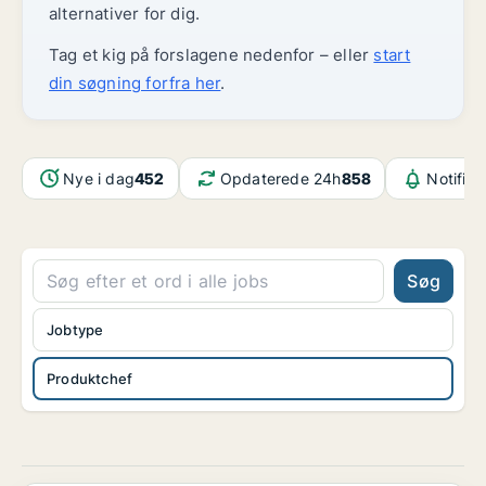
alternativer for dig.
Tag et kig på forslagene nedenfor – eller
start
din søgning forfra her
.
Nye i dag
452
Opdaterede 24h
858
Notifika
Søg
Jobtype
Produktchef