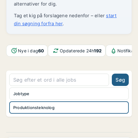
alternativer for dig.
Tag et kig på forslagene nedenfor – eller
start
din søgning forfra her
.
Nye i dag
60
Opdaterede 24h
192
Notifikat
Søg
Jobtype
Produktionsteknolog