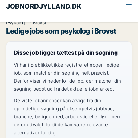
JOBNORDJYLLAND.DK
Alle jobs i Nordjylland
Sundhed og forskning
Psykolog
Brovst
Ledige jobs som psykolog i Brovst
Disse job ligger tættest på din søgning
Vi har i øjeblikket ikke registreret nogen ledige
job, som matcher din søgning helt præcist.
Derfor viser vi nedenfor de job, der matcher din
søgning bedst ud fra det aktuelle jobmarked.
De viste jobannoncer kan afvige fra din
oprindelige søgning på eksempelvis jobtype,
branche, beliggenhed, arbejdstid eller løn, men
de er udvalgt, fordi de kan være relevante
alternativer for dig.