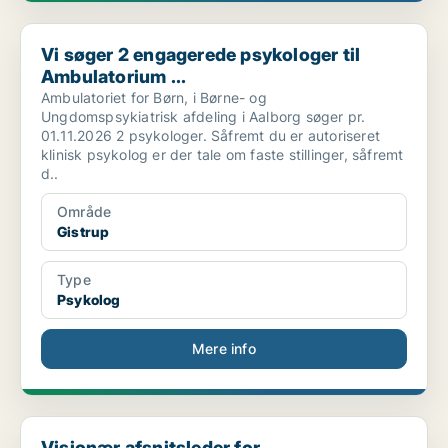
Vi søger 2 engagerede psykologer til Ambulatorium ...
Vi søger 2 engagerede psykologer til
Ambulatorium ...
Ambulatoriet for Børn, i Børne- og
Ungdomspsykiatrisk afdeling i Aalborg søger pr.
01.11.2026 2 psykologer. Såfremt du er autoriseret
klinisk psykolog er der tale om faste stillinger, såfremt
d..
Område
Gistrup
Type
Psykolog
Mere info
Visionær afsnitsleder for Forskningsenheden i Børn...
Visionær afsnitsleder for