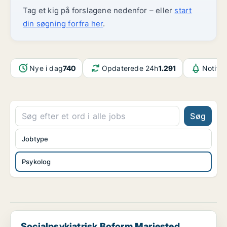
Tag et kig på forslagene nedenfor – eller
start
din søgning forfra her
.
Nye i dag
740
Opdaterede 24h
1.291
Notifik
Søg
Jobtype
Psykolog
Socialpsykiatrisk Boform Mariested søger SSH, SSA,...
Socialpsykiatrisk Boform Mariested