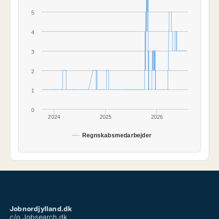
5
4
3
2
1
0
2024
2025
2026
Regnskabsmedarbejder
Jobnordjylland.dk
c/o Jobsearch.dk