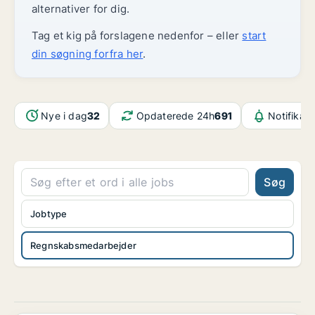
alternativer for dig.
Tag et kig på forslagene nedenfor – eller
start
din søgning forfra her
.
Nye i dag
32
Opdaterede 24h
691
Notifikat
Søg
Jobtype
Regnskabsmedarbejder