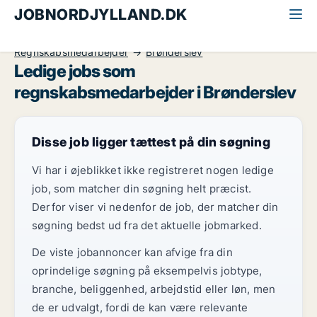
JOBNORDJYLLAND.DK
Alle jobs i Nordjylland
Økonomi og jura
Regnskabsmedarbejder
Brønderslev
Ledige jobs som
regnskabsmedarbejder i Brønderslev
Disse job ligger tættest på din søgning
Vi har i øjeblikket ikke registreret nogen ledige
job, som matcher din søgning helt præcist.
Derfor viser vi nedenfor de job, der matcher din
søgning bedst ud fra det aktuelle jobmarked.
De viste jobannoncer kan afvige fra din
oprindelige søgning på eksempelvis jobtype,
branche, beliggenhed, arbejdstid eller løn, men
de er udvalgt, fordi de kan være relevante