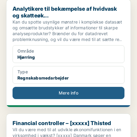
Analytikere til bekæmpelse af hvidvask og skatteøk...
Analytikere til bekæmpelse af hvidvask
og skatteøk...
Kan du spotte usynlige mønstre i komplekse datasæt
og omsætte brudstykker af informationer til skarpe
analyseprodukter? Brænder du for datadrevet
problemknusning, og vil du være med til at sætte re..
Område
Hjørring
Type
Regnskabsmedarbejder
Mere info
Financial controller – [xxxxx] Thisted
Financial controller – [xxxxx] Thisted
Vil du være med til at udvikle økonomifunktionen i en
virksomhed i vækst? [xxxxx] Danmark søger en