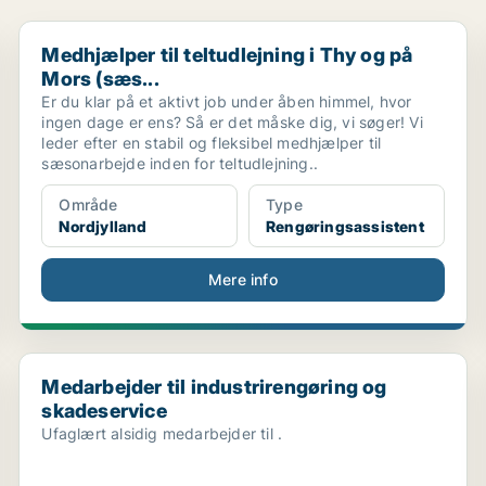
Medhjælper til teltudlejning i Thy og på Mors (sæs...
Medhjælper til teltudlejning i Thy og på
Mors (sæs...
Er du klar på et aktivt job under åben himmel, hvor
ingen dage er ens? Så er det måske dig, vi søger! Vi
leder efter en stabil og fleksibel medhjælper til
sæsonarbejde inden for teltudlejning..
Område
Type
Nordjylland
Rengøringsassistent
Mere info
Medarbejder til industrirengøring og skadeservice
Medarbejder til industrirengøring og
skadeservice
Ufaglært alsidig medarbejder til .