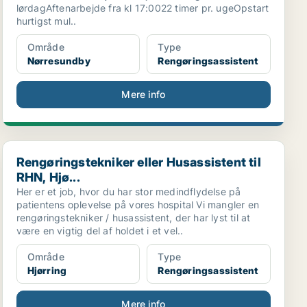
lørdagAftenarbejde fra kl 17:0022 timer pr. ugeOpstart
hurtigst mul..
Område
Type
Nørresundby
Rengøringsassistent
Mere info
Rengøringstekniker eller Husassistent til RHN, Hjø...
Rengøringstekniker eller Husassistent til
RHN, Hjø...
Her er et job, hvor du har stor medindflydelse på
patientens oplevelse på vores hospital Vi mangler en
rengøringstekniker / husassistent, der har lyst til at
være en vigtig del af holdet i et vel..
Område
Type
Hjørring
Rengøringsassistent
Mere info