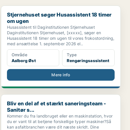
Stjernehuset søger Husassistent 18 timer om ugen
Stjernehuset søger Husassistent 18 timer
om ugen
Husassistent til Daginstitutionen Stjernehuset
Daginstitutionen Stjernehuset, [xxxxx], søger en
Husassistent 18 timer om ugen til vores frokostordning,
med ansættelse 1. september 2026 el..
Område
Type
Aalborg Øst
Rengøringsassistent
Mere info
Bliv en del af et stærkt saneringsteam - Sanitør s...
Bliv en del af et stærkt saneringsteam -
Sanitør s...
Kommer du fra landbruget eller en maskinstation, hvor
du er vant til at betjene forskellige typer maskiner?Så
kan asfaltbranchen være dit næste skridt. Dine