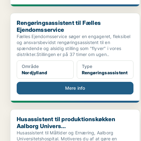
Rengøringsassistent til Fælles Ejendomsservice
Rengøringsassistent til Fælles
Ejendomsservice
Fælles Ejendomsservice søger en engageret, fleksibel
og ansvarsbevidst rengøringsassistent til en
spændende og alsidig stilling som "flyver" i vores
distrikter.Stillingen er på 37 timer om ugen..
Område
Type
Nordjylland
Rengøringsassistent
Mere info
Husassistent til produktionskøkken Aalborg Univers..
Husassistent til produktionskøkken
Aalborg Univers...
Husassistent til Måltider og Ernæring, Aalborg
Universitetshospital. Motiveres du af at gøre en