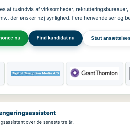
s af tusindvis af virksomheder, rekrutteringsbureauer, 
mv., der ønsker høj synlighed, flere henvendelser og b
nnonce nu
Find kandidat nu
Start ansættels
rengøringsassistent
ngsassistent over de seneste tre år.