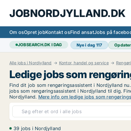
JOBNORDJYLLAND.DK
Om os
Opret job
Kontakt os
Find ansat
Jobs på facebo
JOBSEARCH.DK I DAG
Nye i dag
117
Opdate
Alle jobs i Nordjylland
Kontor, handel og service
Rengøri
Ledige jobs som rengørin
Find dit job som rengøringsassistent i Nordjylland nu.
jobs som rengøringsassistent i Nordjylland til dig. Fi
Nordjylland.
Mere info om ledige jobs som rengørings
39 jobs i Nordjylland