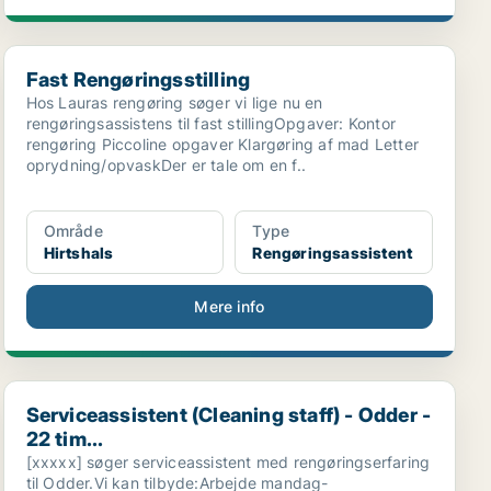
Fast Rengøringsstilling
Fast Rengøringsstilling
Hos Lauras rengøring søger vi lige nu en
rengøringsassistens til fast stillingOpgaver: Kontor
rengøring Piccoline opgaver Klargøring af mad Letter
oprydning/opvaskDer er tale om en f..
Område
Type
Hirtshals
Rengøringsassistent
Mere info
Serviceassistent (Cleaning staff) - Odder - 22 tim...
Serviceassistent (Cleaning staff) - Odder -
22 tim...
[xxxxx] søger serviceassistent med rengøringserfaring
til Odder.Vi kan tilbyde:Arbejde mandag-