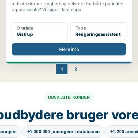
indsats skaber tryghed og velvære for både patienter
og personale? Vi søger flere enga..
Område
Type
Gistrup
Rengøringsassistent
Mere info
1
2
UDVALGTE KUNDER
budbydere bruger vore
obsøgere
+1.000.000 jobsøgere i databasen
+1.200 ansætt