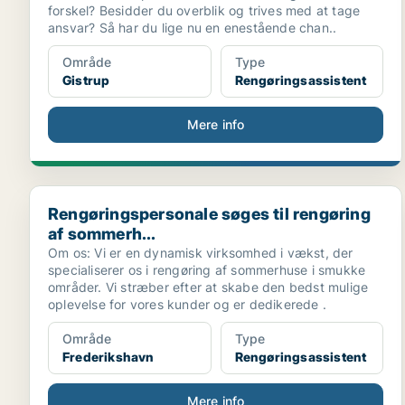
forskel? Besidder du overblik og trives med at tage
ansvar? Så har du lige nu en enestående chan..
Område
Type
Gistrup
Rengøringsassistent
Mere info
Rengøringspersonale søges til rengøring af sommerh.
Rengøringspersonale søges til rengøring
af sommerh...
Om os: Vi er en dynamisk virksomhed i vækst, der
specialiserer os i rengøring af sommerhuse i smukke
områder. Vi stræber efter at skabe den bedst mulige
oplevelse for vores kunder og er dedikerede .
Område
Type
Frederikshavn
Rengøringsassistent
Mere info