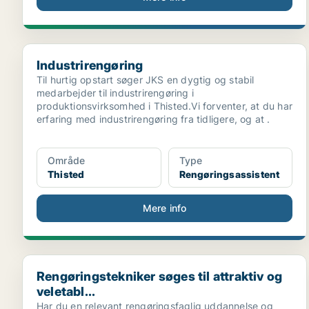
Industrirengøring
Industrirengøring
Til hurtig opstart søger JKS en dygtig og stabil
medarbejder til industrirengøring i
produktionsvirksomhed i Thisted.Vi forventer, at du har
erfaring med industrirengøring fra tidligere, og at .
Område
Type
Thisted
Rengøringsassistent
Mere info
Rengøringstekniker søges til attraktiv og veletabl...
Rengøringstekniker søges til attraktiv og
veletabl...
Har du en relevant rengøringsfaglig uddannelse og