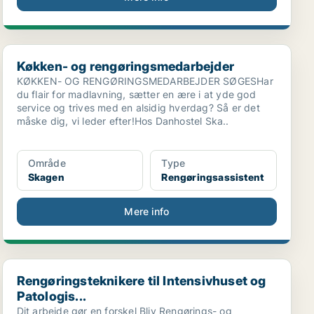
Køkken- og rengøringsmedarbejder
Køkken- og rengøringsmedarbejder
KØKKEN- OG RENGØRINGSMEDARBEJDER SØGESHar
du flair for madlavning, sætter en ære i at yde god
service og trives med en alsidig hverdag? Så er det
måske dig, vi leder efter!Hos Danhostel Ska..
Område
Type
Skagen
Rengøringsassistent
Mere info
Rengøringsteknikere til Intensivhuset og Patologis...
Rengøringsteknikere til Intensivhuset og
Patologis...
Dit arbejde gør en forskel Bliv Rengørings- og