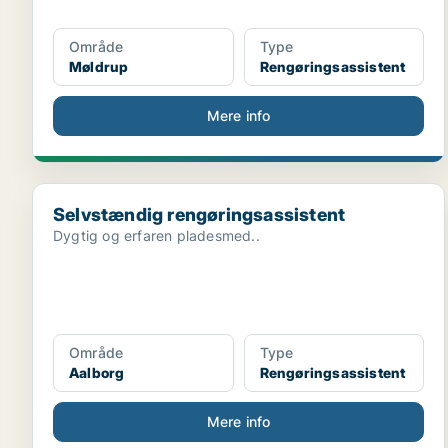
Område
Type
Møldrup
Rengøringsassistent
Mere info
Selvstændig rengøringsassistent
Selvstændig rengøringsassistent
Dygtig og erfaren pladesmed..
Område
Type
Aalborg
Rengøringsassistent
Mere info