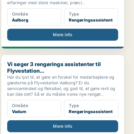
erfaringer med store maskiner, præci..
Område
Type
Aalborg
Rengøringsassistent
Mere info
Vi søger 3 rengørings assistenter til Flyvestation...
Vi søger 3 rengørings assistenter til
Flyvestation...
Har du lyst til, at gøre en forskel for medarbejdere og
gæsterne på Flyvestation Aalborg? Er du
serviceminded og fleksibel, og god til, at gøre rent og
kan lide det? Så er du måske vores nye rengør..
Område
Type
Vadum
Rengøringsassistent
Mere info