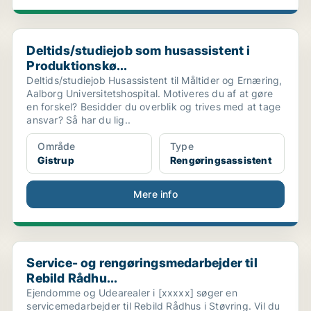
Deltids/studiejob som husassistent i Produktionskø...
Deltids/studiejob som husassistent i
Produktionskø...
Deltids/studiejob Husassistent til Måltider og Ernæring,
Aalborg Universitetshospital. Motiveres du af at gøre
en forskel? Besidder du overblik og trives med at tage
ansvar? Så har du lig..
Område
Type
Gistrup
Rengøringsassistent
Mere info
.
Service- og rengøringsmedarbejder til Rebild Rådhu...
Service- og rengøringsmedarbejder til
Rebild Rådhu...
Ejendomme og Udearealer i [xxxxx] søger en
servicemedarbejder til Rebild Rådhus i Støvring. Vil du