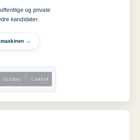
offentlige og private
edre kandidater.
esmaskinen →