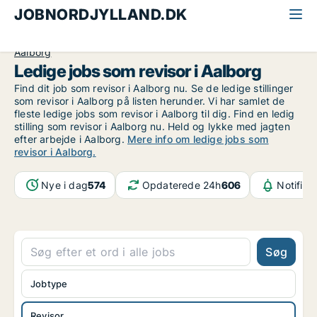
JOBNORDJYLLAND.DK
Alle jobs i Nordjylland
Økonomi og jura
Revisor
Aalborg
Ledige jobs som revisor i Aalborg
Find dit job som revisor i Aalborg nu. Se de ledige stillinger
som revisor i Aalborg på listen herunder. Vi har samlet de
fleste ledige jobs som revisor i Aalborg til dig. Find en ledig
stilling som revisor i Aalborg nu. Held og lykke med jagten
efter arbejde i Aalborg.
Mere info om ledige jobs som
revisor i Aalborg.
Nye i dag
574
Opdaterede 24h
606
Notifika
Søg
Jobtype
Revisor