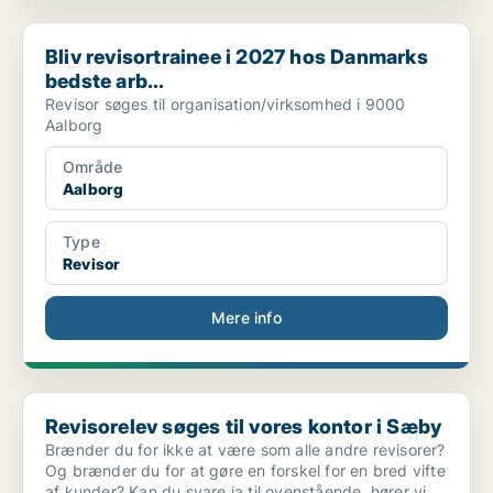
Bliv revisortrainee i 2027 hos Danmarks bedste arb...
Bliv revisortrainee i 2027 hos Danmarks
bedste arb...
Revisor søges til organisation/virksomhed i 9000
Aalborg
Område
Aalborg
Type
Revisor
Mere info
Revisorelev søges til vores kontor i Sæby
Revisorelev søges til vores kontor i Sæby
Brænder du for ikke at være som alle andre revisorer?
Og brænder du for at gøre en forskel for en bred vifte
af kunder? Kan du svare ja til ovenstående, hører vi