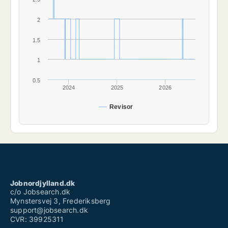
2
1.5
1
0.5
2024
2025
2026
Revisor
Jobnordjylland.dk
c/o Jobsearch.dk
Mynstersvej 3, Frederiksberg
support@jobsearch.dk
CVR: 39925311