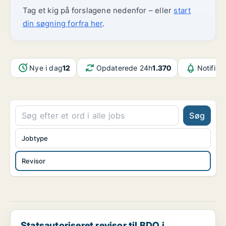
Tag et kig på forslagene nedenfor – eller
start
din søgning forfra her
.
Nye i dag
12
Opdaterede 24h
1.370
Notifika
Søg
Jobtype
Revisor
Statsautoriseret revisor til BDO i Frederikshavn
Statsautoriseret revisor til BDO i