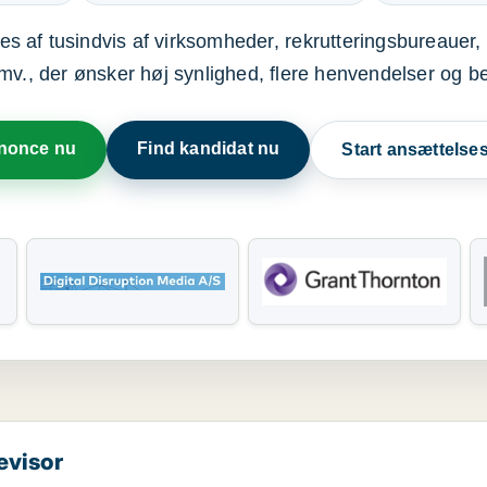
s af tusindvis af virksomheder, rekrutteringsbureauer, 
mv., der ønsker høj synlighed, flere henvendelser og b
nnonce nu
Find kandidat nu
Start ansættels
evisor