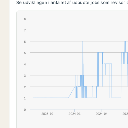
Se udviklingen i antallet af udbudte jobs som revisor 
8
7
6
5
4
3
2
1
0
2023-10
2024-01
2024-04
202