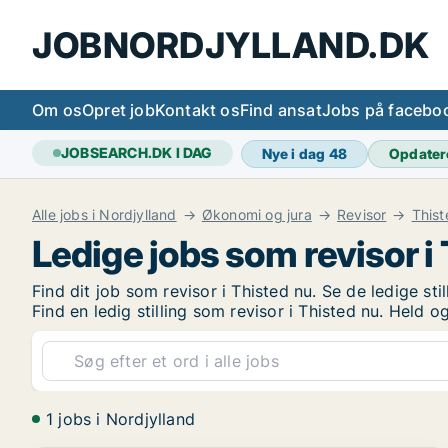
JOBNORDJYLLAND.DK
Om os
Opret job
Kontakt os
Find ansat
Jobs på facebo
JOBSEARCH.DK I DAG
Nye i dag
48
Opdater
Alle jobs i Nordjylland
Økonomi og jura
Revisor
Thist
Ledige jobs som revisor i
Find dit job som revisor i Thisted nu. Se de ledige stil
Find en ledig stilling som revisor i Thisted nu. Held 
1 jobs i Nordjylland