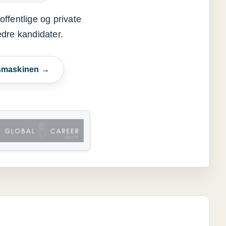
offentlige og private
edre kandidater.
esmaskinen →