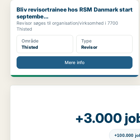
Bliv revisortrainee hos RSM Danmark start septembe.
Bliv revisortrainee hos RSM Danmark start
septembe...
Revisor søges til organisation/virksomhed i 7700
Thisted
Område
Type
Thisted
Revisor
Mere info
+3.000 jo
+100.000 j