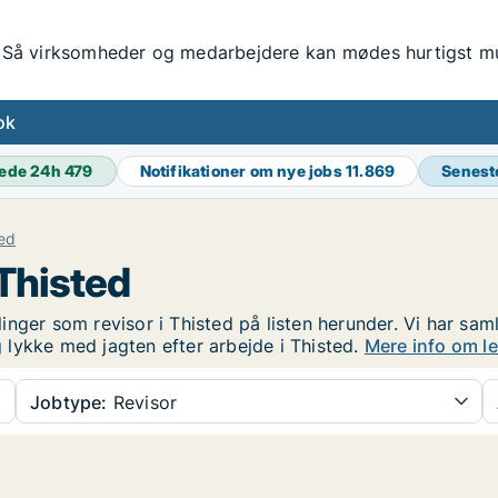
Så virksomheder og medarbejdere kan mødes hurtigst mul
ok
ede 24h
479
Notifikationer om nye jobs
11.869
Senest
ed
 Thisted
linger som revisor i Thisted på listen herunder. Vi har saml
og lykke med jagten efter arbejde i Thisted.
Mere info om le
Jobtype:
Revisor