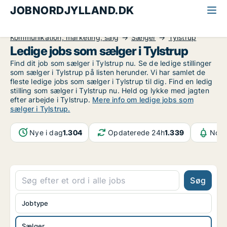
JOBNORDJYLLAND.DK
Alle jobs i Nordjylland
Kommunikation, marketing, salg
Sælger
Tylstrup
Ledige jobs som sælger i Tylstrup
Find dit job som sælger i Tylstrup nu. Se de ledige stillinger
som sælger i Tylstrup på listen herunder. Vi har samlet de
fleste ledige jobs som sælger i Tylstrup til dig. Find en ledig
stilling som sælger i Tylstrup nu. Held og lykke med jagten
efter arbejde i Tylstrup.
Mere info om ledige jobs som
sælger i Tylstrup.
Nye i dag
1.304
Opdaterede 24h
1.339
Noti
Søg
Jobtype
Sælger