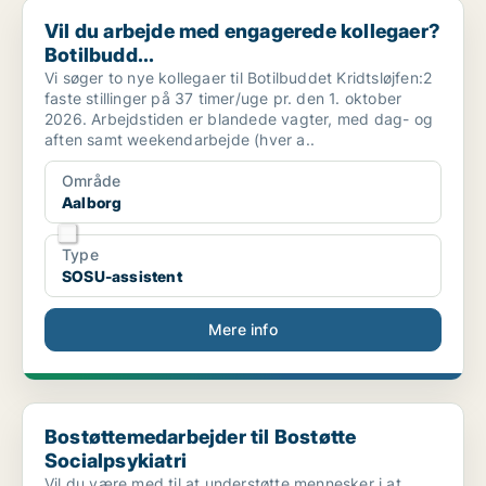
Vil du arbejde med engagerede kollegaer? Botilbudd...
Vil du arbejde med engagerede kollegaer?
Botilbudd...
Vi søger to nye kollegaer til Botilbuddet Kridtsløjfen:2
faste stillinger på 37 timer/uge pr. den 1. oktober
2026. Arbejdstiden er blandede vagter, med dag- og
aften samt weekendarbejde (hver a..
Område
Aalborg
Type
SOSU-assistent
Mere info
Bostøttemedarbejder til Bostøtte Socialpsykiatri
Bostøttemedarbejder til Bostøtte
Socialpsykiatri
Vil du være med til at understøtte mennesker i at