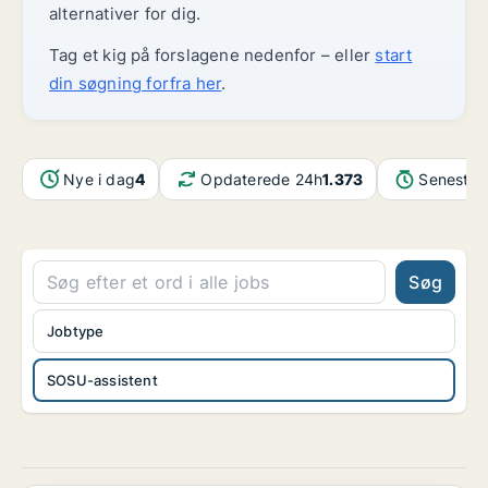
alternativer for dig.
Tag et kig på forslagene nedenfor – eller
start
din søgning forfra her
.
Nye i dag
4
Opdaterede 24h
1.373
Seneste 
Søg
Jobtype
SOSU-assistent