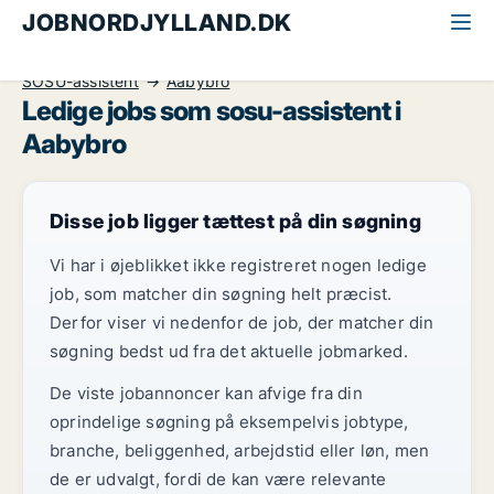
JOBNORDJYLLAND.DK
Alle jobs i Nordjylland
Sundhed og forskning
SOSU-assistent
Aabybro
Ledige jobs som sosu-assistent i
Aabybro
Disse job ligger tættest på din søgning
Vi har i øjeblikket ikke registreret nogen ledige
job, som matcher din søgning helt præcist.
Derfor viser vi nedenfor de job, der matcher din
søgning bedst ud fra det aktuelle jobmarked.
De viste jobannoncer kan afvige fra din
oprindelige søgning på eksempelvis jobtype,
branche, beliggenhed, arbejdstid eller løn, men
de er udvalgt, fordi de kan være relevante