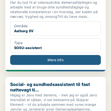
Har du lyst til at videreudvikle demensafdelingen og
arbejde med at bruge dine sundhedsfaglige og
relationelle kompetencer i en hverdag, der kalder på
nærvær, tryghed og omsorg?Vil du have mass..
Område
Aalborg SV
Type
SOSU-assistent
Mere info
Social- og sundhedsassistent til fast nattevagt ti...
Social- og sundhedsassistent til fast
nattevagt ti...
Hejjeg er Jens med demens, - men jeg er også Jens
imensDet er sådan, vi ser beboerne på Skipper
Klement – vil du arbejde sammen med vores mange
Jens’er og Jensine’er giver Demensplejehjemme..