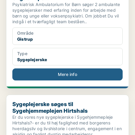
Psykiatrisk Ambulatorium for Børn søger 2 ambulante
sygeplejersker med erfaring inden for arbejde med
børn og unge eller voksenpsykiatri. Om jobbet Du vil
indgå i et tværfagligt team beståen..
Område
Gistrup
Type
Sygeplejerske
Mere info
Sygeplejerske søges til Sygehjemmeplejen Hirtshals
Sygeplejerske søges til
Sygehjemmeplejen Hirtshals
Er du vores nye sygeplejerske i Sygehjemmepleje
Hirtshals?- er du til høj faglighed med borgerens
hverdagsliv og livshistorie i centrum, engagement i en
alsidig og fagligt dygtig medarbejdergr..