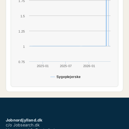
1.75
1.5
1.25
1
0.75
2025-01
2025-07
2026-01
Sygeplejerske
Jobnordjylland.dk
c/o Jobsearch.dk