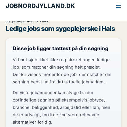
JOBNORDJYLLAND.DK
Alle jobs i Nordjylland
Sundhed og forskning
Sygeplejerske
Hals
Ledige jobs som sygeplejerske i Hals
Disse job ligger tættest på din søgning
Vi har i øjeblikket ikke registreret nogen ledige
job, som matcher din søgning helt præcist.
Derfor viser vi nedenfor de job, der matcher din
søgning bedst ud fra det aktuelle jobmarked.
De viste jobannoncer kan afvige fra din
oprindelige søgning på eksempelvis jobtype,
branche, beliggenhed, arbejdstid eller løn, men
de er udvalgt, fordi de kan være relevante
alternativer for dig.