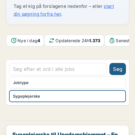
Tag et kig på forslagene nedenfor – eller
start
din søgning forfra her
.
Nye i dag
4
Opdaterede 24h
1.373
Seneste 
Søg
Jobtype
Sygeplejerske
Sygeplejerske til Ungdomshjemmet – En kombinations...
Sygeplejerske til Ungdomshjemmet – En