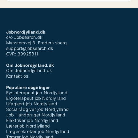
Jobnordjylland.dk
c/o Jobsearch.dk
Mynstersvej 3, Frederiksberg
support@jobsearch.dk
CVR: 39925311
Om Jobnordjylland.dk
Om Jobnordjylland.dk
Kontakt os
Populære søgninger
Fysioterapeut job Nordjylland
Ergoterapeut job Nordjylland
Ufaglært job Nordjylland
Socialrådgiver job Nordjylland
Job i landbruget Nordjylland
Elektriker job Nordjylland
Lærerjob Nordjylland
Lægesekretær job Nordjylland
Tømrer job Nordjylland