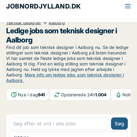
JOBNORDJYLLAND.DK
Alle jobs i Nordjylland
Industri, håndværk og teknik
Teknisk designer
Aalborg
Ledige jobs som teknisk designer i
Aalborg
Find dit job som teknisk designer i Aalborg nu. Se de ledige
stillinger som teknisk designer i Aalborg på listen herunder.
Vi har samlet de fleste ledige jobs som teknisk designer i
Aalborg til dig. Find en ledig stilling som teknisk designer i
Aalborg nu. Held og lykke med jagten efter arbejde i
Aalborg.
Mere info om ledige jobs som teknisk designer i
Aalborg.
Nye i dag
941
Opdaterede 24h
1.004
Notifik
Søg