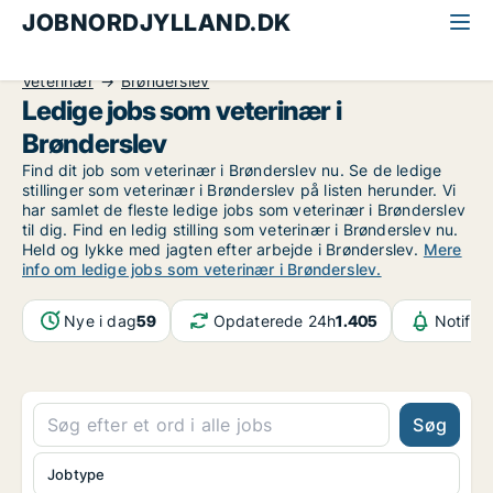
JOBNORDJYLLAND.DK
Alle jobs i Nordjylland
Sundhed og forskning
Veterinær
Brønderslev
Ledige jobs som veterinær i
Brønderslev
Find dit job som veterinær i Brønderslev nu. Se de ledige
stillinger som veterinær i Brønderslev på listen herunder. Vi
har samlet de fleste ledige jobs som veterinær i Brønderslev
til dig. Find en ledig stilling som veterinær i Brønderslev nu.
Held og lykke med jagten efter arbejde i Brønderslev.
Mere
info om ledige jobs som veterinær i Brønderslev.
Nye i dag
59
Opdaterede 24h
1.405
Notifik
Søg
Jobtype