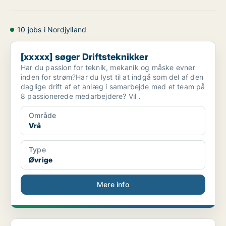
10 jobs i Nordjylland
[xxxxx] søger Driftsteknikker
[xxxxx] søger Driftsteknikker
Har du passion for teknik, mekanik og måske evner
inden for strøm?Har du lyst til at indgå som del af den
daglige drift af et anlæg i samarbejde med et team på
8 passionerede medarbejdere? Vil .
Område
Vrå
Type
Øvrige
Mere info
Er du den rolige nattevagt, der skaber nærvær og t...