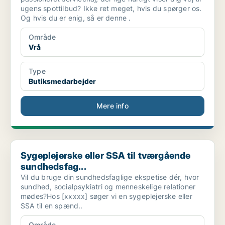
ugens spottilbud? Ikke ret meget, hvis du spørger os.
Og hvis du er enig, så er denne .
Område
Vrå
Type
Butiksmedarbejder
Mere info
Sygeplejerske eller SSA til tværgående sundhedsfag...
Sygeplejerske eller SSA til tværgående
sundhedsfag...
Vil du bruge din sundhedsfaglige ekspetise dér, hvor
sundhed, socialpsykiatri og menneskelige relationer
mødes?Hos [xxxxx] søger vi en sygeplejerske eller
SSA til en spænd..
Område