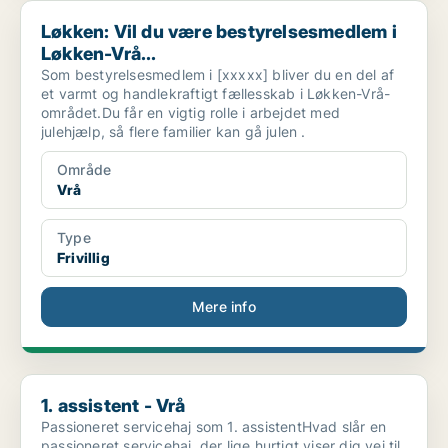
Løkken: Vil du være bestyrelsesmedlem i Løkken-Vrå...
Løkken: Vil du være bestyrelsesmedlem i
Løkken-Vrå...
Som bestyrelsesmedlem i [xxxxx] bliver du en del af
et varmt og handlekraftigt fællesskab i Løkken-Vrå-
området.Du får en vigtig rolle i arbejdet med
julehjælp, så flere familier kan gå julen .
Område
Vrå
Type
Frivillig
Mere info
1. assistent - Vrå
1. assistent - Vrå
Passioneret servicehaj som 1. assistentHvad slår en
passioneret servicehaj, der lige hurtigt viser dig vej til