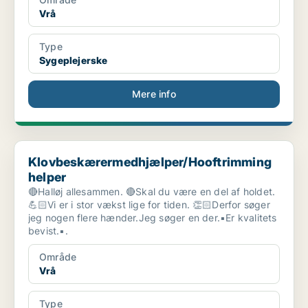
Vrå
Type
Sygeplejerske
Mere info
Klovbeskærermedhjælper/Hooftrimming helper
Klovbeskærermedhjælper/Hooftrimming
helper
🔴Halløj allesammen. 🔴Skal du være en del af holdet.
💪🏻Vi er i stor vækst lige for tiden. 👏🏻Derfor søger
jeg nogen flere hænder.Jeg søger en der.▪️Er kvalitets
bevist.▪.
Område
Vrå
Type