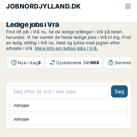
JOBNORDJYLLAND.DK
Alle jobs i Nordjylland
Vrå
Ledige jobs i Vrå
Find dit job i Vrå nu. Se de ledige stillinger i Vrå på listen
herunder. Vi har samlet de fleste ledige jobs i Vrå til dig. Find
en ledig stilling i Vrå nu. Held og lykke med jagten efter
arbejde i Vrå.
Mere info om ledige jobs i Vrå.
Nye i dag
3
Opdaterede 24h
988
Seneste o
Søg
Jobtype
Jobtype