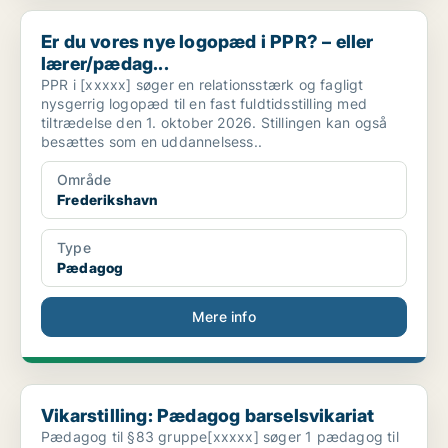
Er du vores nye logopæd i PPR? – eller lærer/pædag...
Er du vores nye logopæd i PPR? – eller
lærer/pædag...
PPR i [xxxxx] søger en relationsstærk og fagligt
nysgerrig logopæd til en fast fuldtidsstilling med
tiltrædelse den 1. oktober 2026. Stillingen kan også
besættes som en uddannelsess..
Område
Frederikshavn
Type
Pædagog
Mere info
Vikarstilling: Pædagog barselsvikariat
Vikarstilling: Pædagog barselsvikariat
Pædagog til §83 gruppe[xxxxx] søger 1 pædagog til