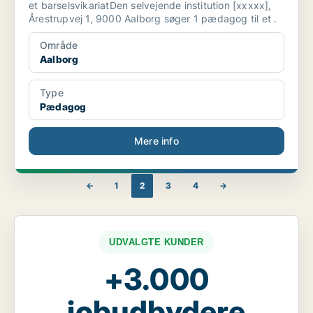
et barselsvikariatDen selvejende institution [xxxxx],
Årestrupvej 1, 9000 Aalborg søger 1 pædagog til et .
Område
Aalborg
Type
Pædagog
Mere info
←
1
2
3
4
→
UDVALGTE KUNDER
+3.000
jobudbydere