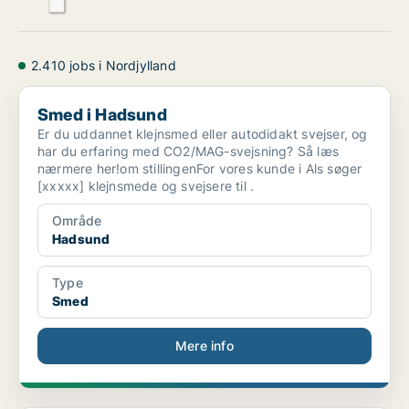
2.410 jobs i Nordjylland
Smed i Hadsund
Smed i Hadsund
Er du uddannet klejnsmed eller autodidakt svejser, og
har du erfaring med CO2/MAG-svejsning? Så læs
nærmere her!om stillingenFor vores kunde i Als søger
[xxxxx] klejnsmede og svejsere til .
Område
Hadsund
Type
Smed
Mere info