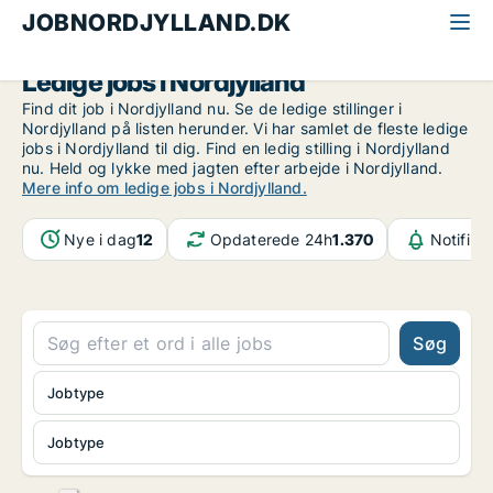
JOBNORDJYLLAND.DK
Ledige jobs i Nordjylland
Find dit job i Nordjylland nu. Se de ledige stillinger i
Nordjylland på listen herunder. Vi har samlet de fleste ledige
jobs i Nordjylland til dig. Find en ledig stilling i Nordjylland
nu. Held og lykke med jagten efter arbejde i Nordjylland.
Mere info om ledige jobs i Nordjylland.
Nye i dag
12
Opdaterede 24h
1.370
Notifika
Søg
Jobtype
Jobtype