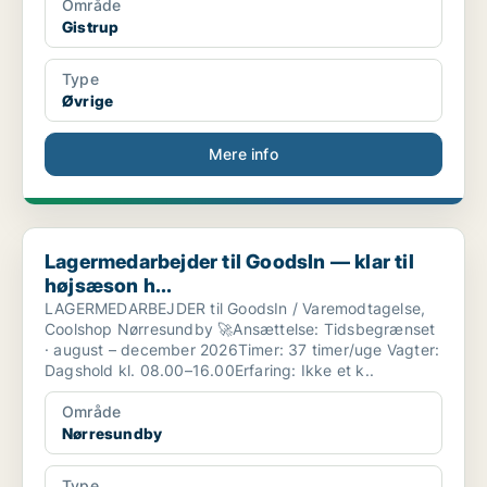
Område
Gistrup
Type
Øvrige
Mere info
Lagermedarbejder til GoodsIn — klar til højsæson h...
Lagermedarbejder til GoodsIn — klar til
højsæson h...
LAGERMEDARBEJDER til GoodsIn / Varemodtagelse,
Coolshop Nørresundby 🚀Ansættelse: Tidsbegrænset
· august – december 2026Timer: 37 timer/uge Vagter:
Dagshold kl. 08.00–16.00Erfaring: Ikke et k..
Område
Nørresundby
Type