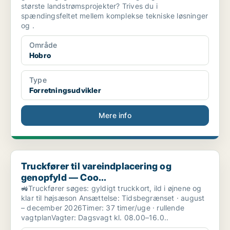
største landstrømsprojekter? Trives du i
spændingsfeltet mellem komplekse tekniske løsninger
og .
Område
Hobro
Type
Forretningsudvikler
Mere info
Truckfører til vareindplacering og genopfyld — Coo...
Truckfører til vareindplacering og
genopfyld — Coo...
🚜Truckfører søges: gyldigt truckkort, ild i øjnene og
klar til højsæson Ansættelse: Tidsbegrænset · august
– december 2026Timer: 37 timer/uge · rullende
vagtplanVagter: Dagsvagt kl. 08.00–16.0..