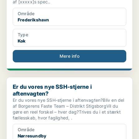
af [xxxxx]s spec..
Område
Frederikshavn
Type
Kok
Mere info
Er du vores nye SSH-stjerne i aftenvagten?
Er du vores nye SSH-stjerne i
aftenvagten?
Er du vores nye SSH-stjerne i aftenvagten?Bliv en del
af Borgerens Faste Team – Distrikt StigsborgVil du
gøre en reel forskel – hver dag?Trives du i et stærkt
fællesskab, hvor faglighed, .
Område
Nørresundby