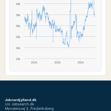
40k
35k
30k
25k
20k
15k
2024
2025
2026
Jobnordjylland.dk
c/o Jobsearch.dk
Mynstersvej 3, Frederiksberg