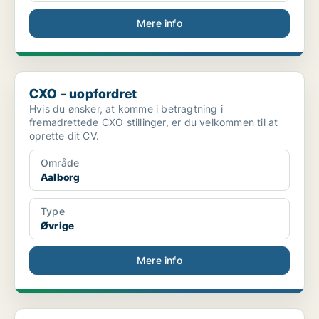
Mere info
CXO - uopfordret
CXO - uopfordret
Hvis du ønsker, at komme i betragtning i
fremadrettede CXO stillinger, er du velkommen til at
oprette dit CV.
Område
Aalborg
Type
Øvrige
Mere info
Forretningsudvikler med fokus på salgs- og kundein...