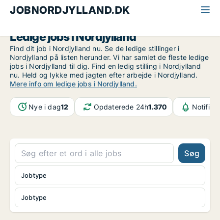
JOBNORDJYLLAND.DK
Ledige jobs i Nordjylland
Find dit job i Nordjylland nu. Se de ledige stillinger i
Nordjylland på listen herunder. Vi har samlet de fleste ledige
jobs i Nordjylland til dig. Find en ledig stilling i Nordjylland
nu. Held og lykke med jagten efter arbejde i Nordjylland.
Mere info om ledige jobs i Nordjylland.
Nye i dag
12
Opdaterede 24h
1.370
Notifika
Søg
Jobtype
Jobtype