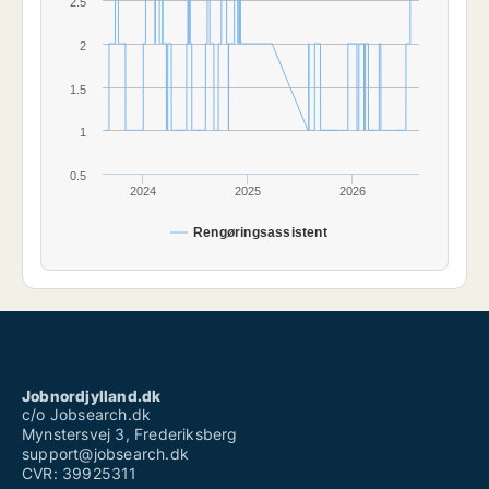
2.5
2
1.5
1
0.5
2024
2025
2026
Rengøringsassistent
Jobnordjylland.dk
c/o Jobsearch.dk
Mynstersvej 3, Frederiksberg
support@jobsearch.dk
CVR: 39925311