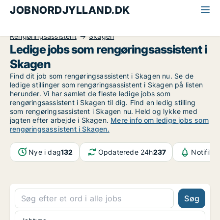
JOBNORDJYLLAND.DK
Alle jobs i Nordjylland
Kontor, handel og service
Rengøringsassistent
Skagen
Ledige jobs som rengøringsassistent i
Skagen
Find dit job som rengøringsassistent i Skagen nu. Se de
ledige stillinger som rengøringsassistent i Skagen på listen
herunder. Vi har samlet de fleste ledige jobs som
rengøringsassistent i Skagen til dig. Find en ledig stilling
som rengøringsassistent i Skagen nu. Held og lykke med
jagten efter arbejde i Skagen.
Mere info om ledige jobs som
rengøringsassistent i Skagen.
Nye i dag
132
Opdaterede 24h
237
Notifika
Søg